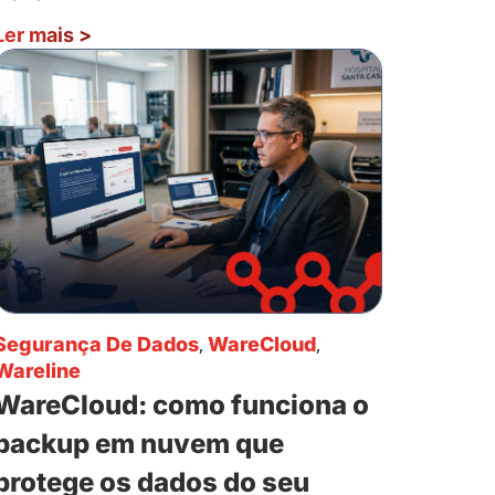
Ler mais
>
Segurança De Dados
,
WareCloud
,
Wareline
WareCloud: como funciona o
backup em nuvem que
protege os dados do seu