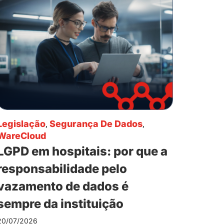
Legislação
,
Segurança De Dados
,
WareCloud
LGPD em hospitais: por que a
responsabilidade pelo
vazamento de dados é
sempre da instituição
20/07/2026