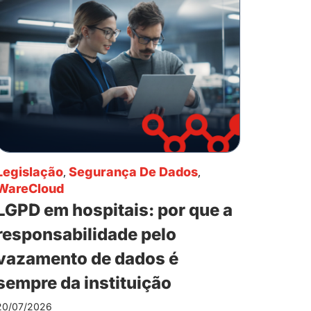
Legislação
,
Segurança De Dados
,
WareCloud
LGPD em hospitais: por que a
responsabilidade pelo
vazamento de dados é
sempre da instituição
20/07/2026