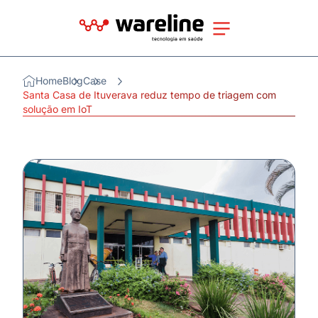
Home
Blog
Case
Santa Casa de Ituverava reduz tempo de triagem com
solução em IoT