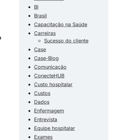
BI
Brasil
Capacitação na Saúde
Carreiras
m
Sucesso do cliente
Case
Case-Blog
Comunicação
ConecteHUB
Custo hospitalar
Custos
Dados
Enfermagem
Entrevista
Equipe hospitalar
Exames