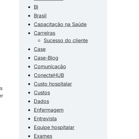
BI
Brasil
Capacitação na Saúde
Carreiras
Sucesso do cliente
Case
Case-Blog
Comunicação
ConecteHUB
Custo hospitalar
s
Custos
er
Dados
Enfermagem
Entrevista
Equipe hospitalar
Exames