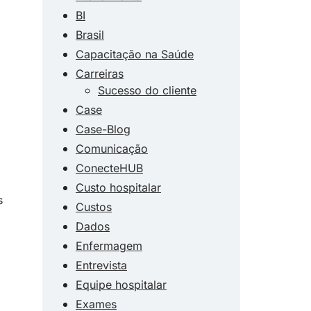
BI
Brasil
Capacitação na Saúde
Carreiras
Sucesso do cliente
Case
Case-Blog
Comunicação
ConecteHUB
Custo hospitalar
s
Custos
Dados
Enfermagem
Entrevista
Equipe hospitalar
Exames