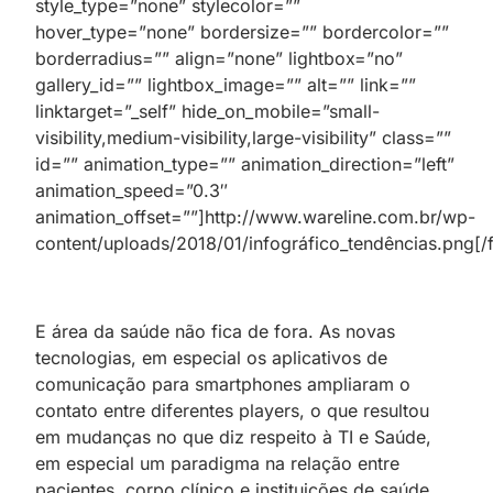
style_type=”none” stylecolor=””
hover_type=”none” bordersize=”” bordercolor=””
borderradius=”” align=”none” lightbox=”no”
gallery_id=”” lightbox_image=”” alt=”” link=””
linktarget=”_self” hide_on_mobile=”small-
visibility,medium-visibility,large-visibility” class=””
id=”” animation_type=”” animation_direction=”left”
animation_speed=”0.3″
animation_offset=””]http://www.wareline.com.br/wp-
content/uploads/2018/01/infográfico_tendências.png[
E área da saúde não fica de fora. As novas
tecnologias, em especial os aplicativos de
comunicação para smartphones ampliaram o
contato entre diferentes players, o que resultou
em mudanças no que diz respeito à TI e Saúde,
em especial um paradigma na relação entre
pacientes, corpo clínico e instituições de saúde.