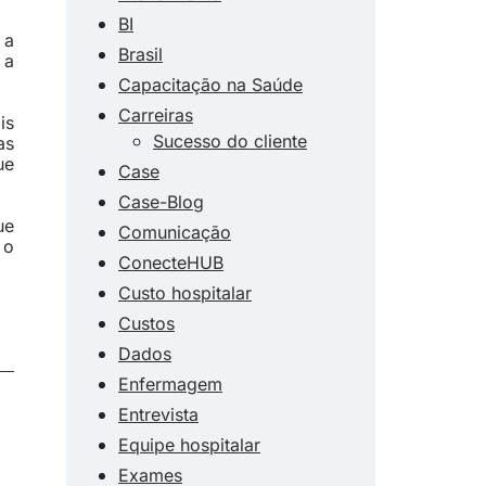
BI
 a
Brasil
 a
Capacitação na Saúde
Carreiras
is
Sucesso do cliente
as
ue
Case
Case-Blog
ue
Comunicação
 o
ConecteHUB
Custo hospitalar
Custos
Dados
Enfermagem
Entrevista
Equipe hospitalar
Exames