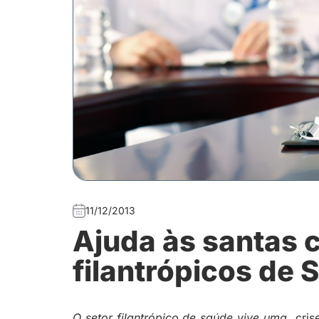
11/12/2013
Ajuda às santas c
filantrópicos de 
O setor filantrópico de saúde vive uma
cris