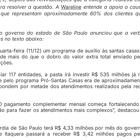
ra resolver a questão. A
Wareline
entende a apoia a cau
s, que representam aproximadamente 60% dos clientes q
, o governo do estado de São Paulo anunciou que a ver
s no texto abaixo:
arta-feira (11/12) um programa de auxílio às santas casas
e de mais do que o dobro do valor extra total enviado pe
ições.
ar 117 entidades, a pasta irá investir R$ 535 milhões já 
te pelo programa Pró-Santas Casas era de aproximadamen
spondem por metade dos atendimentos realizados pela re
 O pagamento complementar mensal começa fortalecendo
ção para fazer os atendimentos mais complexos”, destacou
córdia de São Paulo terá R$ 4,33 milhões por mês do gover
e Itaquera passará a receber R$ 3,42 milhões pagos pe