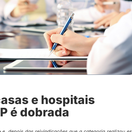
asas e hospitais
SP é dobrada
e
e, depois das reivindicações que a categoria realizou es