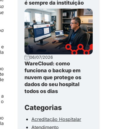
é sempre da instituição
sa
ue
ba
 e
la
06/07/2026
WareCloud: como
no
funciona o backup em
te
nuvem que protege os
de
dados do seu hospital
todos os dias
 a
 o
Categorias
no
Acreditação Hospitalar
la
Atendimento