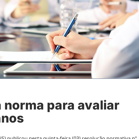
 norma para avaliar
anos
) publicou nesta quinta-feira (03) resolução normativa nº