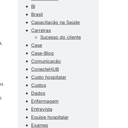
BI
Brasil
Capacitação na Saúde
Carreiras
Sucesso do cliente
a,
Case
Case-Blog
Comunicação
ConecteHUB
Custo hospitalar
os
Custos
Dados
o
Enfermagem
Entrevista
Equipe hospitalar
Exames