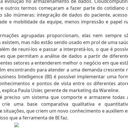
s a evolução no armazenamento de dados. Cloudcomputin
ntre outros termos começaram a fazer parte do cotidiano 
so são inúmeras: integração de dados do paciente, acesso
idade e mobilidade da equipe, menos impressão e papel n
ormações agrupadas proporcionam, elas nem sempre s
dos existem, mas não estão sendo usado em prol de uma saú
além de reuni-los e passar a interpretá-los, o que é possív
ções que permitam a análise de dados a partir de diferent
rentes setores a entenderem melhor o negócio em que est
vêm encontrando para atender a uma demanda crescente 
usiness Intelligence (BI) é possível implementar uma for
onhecimentos e pontos de vista entre os diferentes ator
 explica Paula Usier, gerente de marketing da Wareline.
, é preciso um sistema que comporte e armazene todas 
crie uma base comparativa qualitativa e quantitativ
 e situações, que criem um novo conhecimento e auxiliem 
isso que a ferramenta de BI faz.