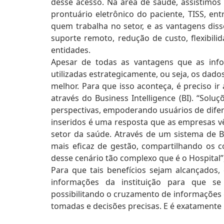
desse acesso. Na área de saúde, assistimo
prontuário eletrônico do paciente, TISS, e
quem trabalha no setor, e as vantagens dis
suporte remoto, redução de custo, flexibil
entidades.
Apesar de todas as vantagens que as inf
utilizadas estrategicamente, ou seja, os da
melhor. Para que isso aconteça, é preciso ir 
através do Business Intelligence (BI). “Solu
perspectivas, empoderando usuários de dife
inseridos é uma resposta que as empresas 
setor da saúde. Através de um sistema de B
mais eficaz de gestão, compartilhando os c
desse cenário tão complexo que é o Hospital”,
Para que tais benefícios sejam alcançados
informações da instituição para que se 
possibilitando o cruzamento de informações
tomadas e decisões precisas. E é exatamente 