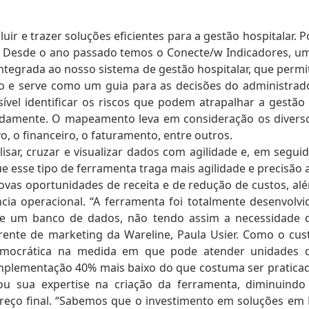
uir e trazer soluções eficientes para a gestão hospitalar. P
sa. Desde o ano passado temos o Conecte/w Indicadores, u
integrada ao nosso sistema de gestão hospitalar, que permi
ção e serve como um guia para as decisões do administrad
ível identificar os riscos que podem atrapalhar a gestão 
rapidamente. O mapeamento leva em consideração os divers
o, o financeiro, o faturamento, entre outros.
isar, cruzar e visualizar dados com agilidade e, em seguid
que esse tipo de ferramenta traga mais agilidade e precisão 
ovas oportunidades de receita e de redução de custos, al
cia operacional. “A ferramenta foi totalmente desenvolvi
 e um banco de dados, não tendo assim a necessidade 
erente de marketing da Wareline, Paula Usier. Como o cus
 democrática na medida em que pode atender unidades 
 implementação 40% mais baixo do que costuma ser pratica
ou sua expertise na criação da ferramenta, diminuindo
reço final. “Sabemos que o investimento em soluções em 