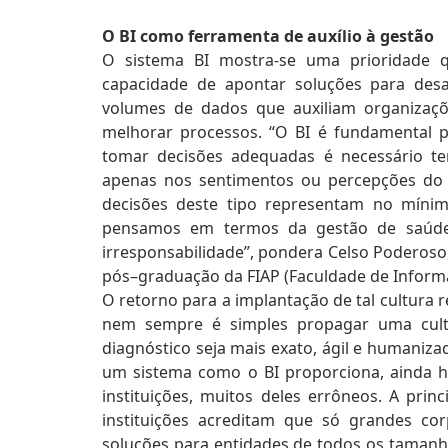
O BI como ferramenta de auxílio à gestão
O sistema BI mostra-se uma prioridade 
capacidade de apontar soluções para des
volumes de dados que auxiliam organizaçõ
melhorar processos. “O BI é fundamental p
tomar decisões adequadas é necessário te
apenas nos sentimentos ou percepções do 
decisões deste tipo representam no míni
pensamos em termos da gestão de saúde 
irresponsabilidade”, pondera Celso Poderos
pós–graduação da FIAP (Faculdade de Informá
O retorno para a implantação de tal cultura 
nem sempre é simples propagar uma cultur
diagnóstico seja mais exato, ágil e humaniz
um sistema como o BI proporciona, ainda 
instituições, muitos deles errôneos. A prin
instituições acreditam que só grandes c
soluções para entidades de todos os tamanhos