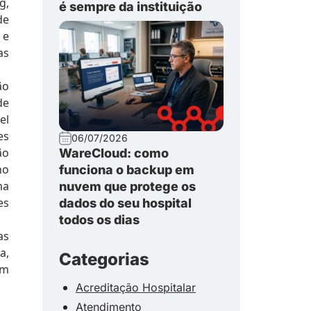
g,
é sempre da instituição
de
 e
as
ão
de
el
es
06/07/2026
ão
WareCloud: como
no
funciona o backup em
ma
nuvem que protege os
es
dados do seu hospital
todos os dias
as
a,
Categorias
em
Acreditação Hospitalar
Atendimento