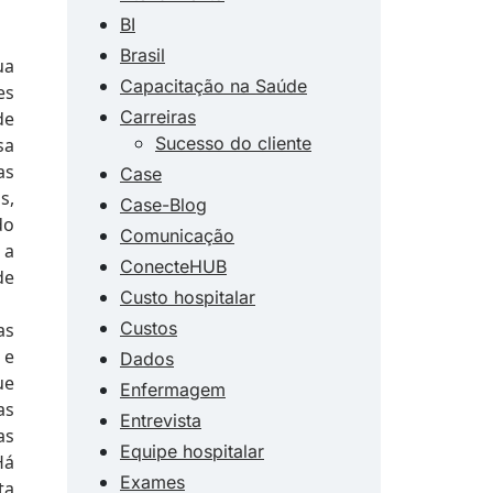
BI
Brasil
ua
Capacitação na Saúde
es
Carreiras
de
Sucesso do cliente
sa
as
Case
s,
Case-Blog
do
Comunicação
 a
ConecteHUB
de
Custo hospitalar
Custos
as
 e
Dados
ue
Enfermagem
as
Entrevista
as
Equipe hospitalar
Há
Exames
ta