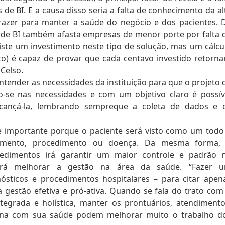
de BI. E a causa disso seria a falta de conhecimento da al
razer para manter a saúde do negócio e dos pacientes. 
de BI também afasta empresas de menor porte por falta 
ste um investimento neste tipo de solução, mas um cálcu
to) é capaz de provar que cada centavo investido retorna
 Celso.
ntender as necessidades da instituição para que o projeto 
o-se nas necessidades e com um objetivo claro é possív
lcançá-la, lembrando sempreque a coleta de dados e 
 importante porque o paciente será visto como um todo
mento, procedimento ou doença. Da mesma forma,
dimentos irá garantir um maior controle e padrão 
 irá melhorar a gestão na área da saúde. “Fazer 
sticos e procedimentos hospitalares – para citar apen
gestão efetiva e pró-ativa. Quando se fala do trato com
tegrada e holística, manter os prontuários, atendimento
iona com sua saúde podem melhorar muito o trabalho d