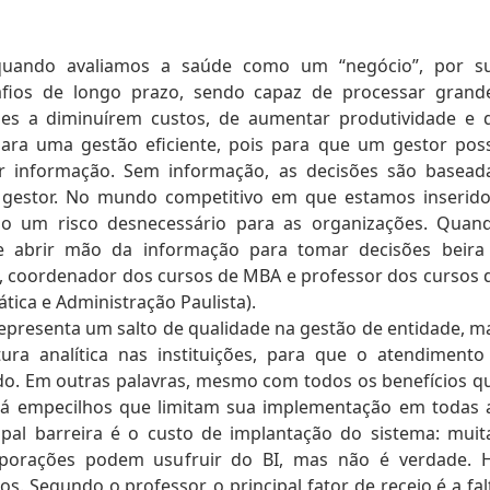
quando avaliamos a saúde como um “negócio”, por s
afios de longo prazo, sendo capaz de processar grand
es a diminuírem custos, de aumentar produtividade e 
ara uma gestão eficiente, pois para que um gestor pos
r informação. Sem informação, as decisões são basead
gestor. No mundo competitivo em que estamos inserido
mo um risco desnecessário para as organizações. Quan
abrir mão da informação para tomar decisões beira
o, coordenador dos cursos de MBA e professor dos cursos 
tica e Administração Paulista).
representa um salto de qualidade na gestão de entidade, m
a analítica nas instituições, para que o atendimento
ado. Em outras palavras, mesmo com todos os benefícios q
há empecilhos que limitam sua implementação em todas 
cipal barreira é o custo de implantação do sistema: muit
orporações podem usufruir do BI, mas não é verdade. 
. Segundo o professor, o principal fator de receio é a fal