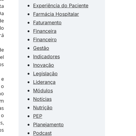
Experiência do Paciente
ta
Da
Farmácia Hospitalar
de
Faturamento
lo
Financeira
rá
Financeiro
Gestão
de
Indicadores
el
os
Inovação
Legislação
 e
Liderança
 o
Módulos
no
Notícias
um
Nutrição
as
 o
PEP
s,
Planejamento
os
Podcast