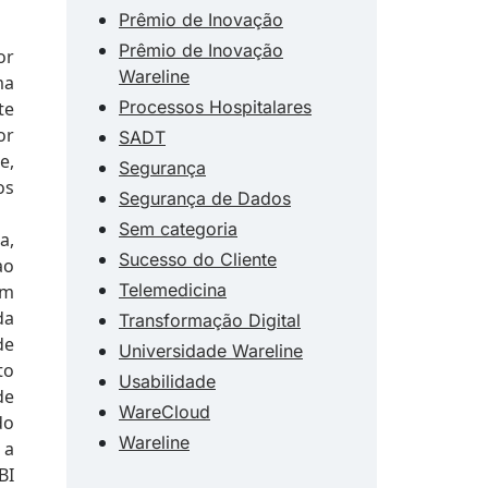
Prêmio de Inovação
Prêmio de Inovação
or
Wareline
ma
Processos Hospitalares
te
or
SADT
e,
Segurança
os
Segurança de Dados
Sem categoria
a,
Sucesso do Cliente
ao
Telemedicina
ém
da
Transformação Digital
de
Universidade Wareline
to
Usabilidade
de
WareCloud
do
Wareline
 a
BI