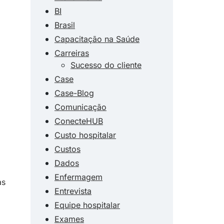
BI
Brasil
Capacitação na Saúde
Carreiras
Sucesso do cliente
Case
Case-Blog
Comunicação
ConecteHUB
Custo hospitalar
Custos
Dados
Enfermagem
as
Entrevista
Equipe hospitalar
Exames