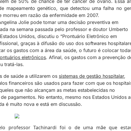
lém de 50% de chance de ter câncer de ovário. Essa al
 de mapeamento genético, que detectou uma falha no ge
 e morreu em razão da enfermidade em 2007.
ngelina Jolie pode tomar uma decisão preventiva em
trada na semana passada pelo professor e doutor Umberto
Estados Unidos, discutiu o “Prontuário Eletrônico em
sional, graças à difusão do uso dos softwares hospitalar
ar os gastos com a área da saúde, o futuro é colocar toda
ontuários eletrônicos
. Afinal, os gastos com a prevenção d
 tratá-las.
s de saúde a utilizarem os
sistemas de gestão hospitalar
,
ulos financeiros são usados para fazer com que os hospitai
Aqueles que não alcançam as metas estabelecidas no
de pagamentos. No entanto, mesmo nos Estados Unidos a
nda é muito nova e está em discussão.
elo professor Tachinardi foi o de uma mãe que esta