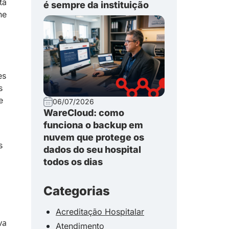
ta
é sempre da instituição
ne
es
s
e
06/07/2026
WareCloud: como
funciona o backup em
nuvem que protege os
s
dados do seu hospital
todos os dias
Categorias
Acreditação Hospitalar
va
Atendimento