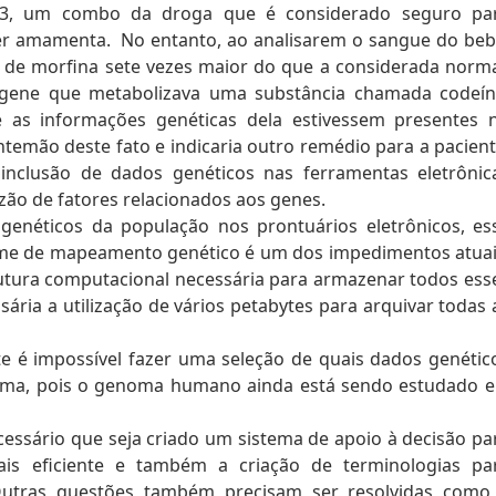
l3, um combo da droga que é considerado seguro pa
er amamenta. No entanto, ao analisarem o sangue do beb
de morfina sete vezes maior do que a considerada norma
gene que metabolizava uma substância chamada codeín
 as informações genéticas dela estivessem presentes 
ntemão deste fato e indicaria outro remédio para a pacient
 inclusão de dados genéticos nas ferramentas eletrônic
zão de fatores relacionados aos genes.
genéticos da população nos prontuários eletrônicos, es
exame de mapeamento genético é um dos impedimentos atuai
rutura computacional necessária para armazenar todos ess
ária a utilização de vários petabytes para arquivar todas 
e é impossível fazer uma seleção de quais dados genétic
tema, pois o genoma humano ainda está sendo estudado e
cessário que seja criado um sistema de apoio à decisão pa
s eficiente e também a criação de terminologias pa
 Outras questões também precisam ser resolvidas como