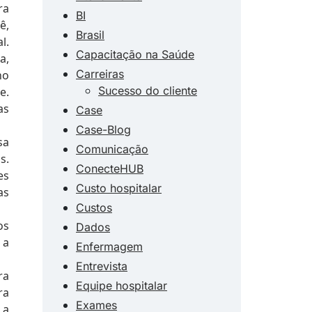
ra
BI
ê,
Brasil
l.
Capacitação na Saúde
a,
Carreiras
no
Sucesso do cliente
e.
as
Case
Case-Blog
sa
Comunicação
s.
ConecteHUB
es
Custo hospitalar
as
Custos
os
Dados
 a
Enfermagem
Entrevista
ra
Equipe hospitalar
ra
Exames
 a