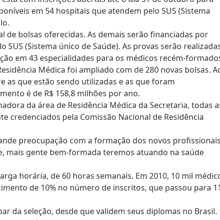
sponíveis em 54 hospitais que atendem pelo SUS (Sistema
lo.
 de bolsas oferecidas. As demais serão financiadas por
lo SUS (Sistema único de Saúde). As provas serão realizada
ação em 43 especialidades para os médicos recém-formado
Residência Médica foi ampliado com de 280 novas bolsas. A
re as que estão sendo utilizadas e as que foram
timento é de R$ 158,8 milhões por ano.
dora da área de Residência Médica da Secretaria, todas a
te credenciados pela Comissão Nacional de Residência
rande preocupação com a formação dos novos profissionais
je, mais gente bem-formada teremos atuando na saúde
carga horária, de 60 horas semanais. Em 2010, 10 mil médic
cimento de 10% no número de inscritos, que passou para 1
ar da seleção, desde que validem seus diplomas no Brasil.