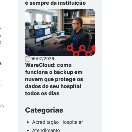
é sempre da instituição
s
s.
o
06/07/2026
s
WareCloud: como
funciona o backup em
nuvem que protege os
.
dados do seu hospital
todos os dias
os
Categorias
1
Acreditação Hospitalar
Atendimento