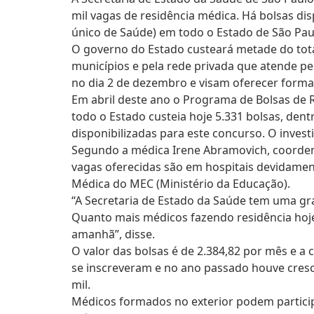
mil vagas de residência médica. Há bolsas di
único de Saúde) em todo o Estado de São Pau
O governo do Estado custeará metade do total
municípios e pela rede privada que atende pe
no dia 2 de dezembro e visam oferecer form
Em abril deste ano o Programa de Bolsas de 
todo o Estado custeia hoje 5.331 bolsas, dent
disponibilizadas para este concurso. O inves
Segundo a médica Irene Abramovich, coordena
vagas oferecidas são em hospitais devidamen
Médica do MEC (Ministério da Educação).
“A Secretaria de Estado da Saúde tem uma g
Quanto mais médicos fazendo residência ho
amanhã”, disse.
O valor das bolsas é de 2.384,82 por mês e a 
se inscreveram e no ano passado houve cres
mil.
Médicos formados no exterior podem particip