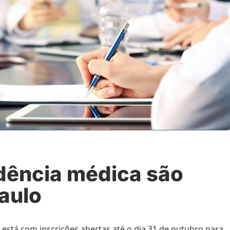
idência médica são
aulo
 está com inscrições abertas até o dia 31 de outubro para