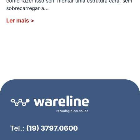
como fazer isso sem montar uma estrutura cara, sem
sobrecarregar a...
Ler mais
>
Tel.:
(19) 3797.0600