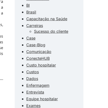
ra
BI
 a
Brasil
 a
Capacitação na Saúde
s,
Carreiras
Sucesso do cliente
os
Case
as
Case-Blog
se
Comunicação
is
ConecteHUB
Custo hospitalar
Custos
Dados
Enfermagem
Entrevista
Equipe hospitalar
Exames