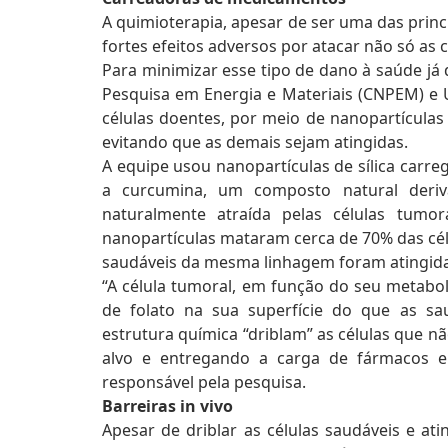
A quimioterapia, apesar de ser uma das princi
fortes efeitos adversos por atacar não só as
Para minimizar esse tipo de dano à saúde já 
Pesquisa em Energia e Materiais (CNPEM) e 
células doentes, por meio de nanopartícula
evitando que as demais sejam atingidas.
A equipe usou nanopartículas de sílica carr
a curcumina, um composto natural deriv
naturalmente atraída pelas células tumor
nanopartículas mataram cerca de 70% das cél
saudáveis da mesma linhagem foram atingida
“A célula tumoral, em função do seu metabo
de folato na sua superfície do que as sau
estrutura química “driblam” as células que n
alvo e entregando a carga de fármacos e
responsável pela pesquisa.
Barreiras in vivo
Apesar de driblar as células saudáveis e a