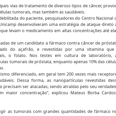
pais vias de tratamento de diversos tipos de câncer, provo
 células tumorais, mas também as saudáveis.
debilitada do paciente, pesquisadores do Centro Nacional 
Unicamp desenvolveram uma estratégia de ataque direto 
s que levam o medicamento em altas concentrações até ela
egadas de um candidato a fármaco contra câncer de próstat
ado do açafrão, e revestidas por uma vitamina que
ais, o folato. Nos testes em cultura de laboratório, 
ulas tumorais de próstata, enquanto apenas 10% das célul
s.
lismo diferenciado, em geral tem 200 vezes mais receptor
dáveis. Dessa forma, as nanopartículas revestidas des
ão precisam ser atacadas, sendo atraídas pelo seu verdadei
m maior concentração”, explicou Mateus Borba Cardos
tingir as tumorais com grandes quantidades de fármaco n