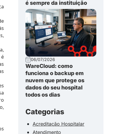
é sempre da instituição
ca
de
às
s,
a,
 é
06/07/2026
as
WareCloud: como
as
funciona o backup em
nuvem que protege os
es
dados do seu hospital
sa
todos os dias
ro
o,
Categorias
Acreditação Hospitalar
os
Atendimento