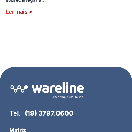
Ler mais
>
Tel.:
(19) 3797.0600
Matriz