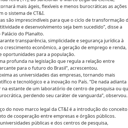
tornará mais ágeis, flexíveis e menos burocráticas as ações
m o sistema de CT&I.
vas são imprescindíveis para que o ciclo de transformação 
itividade e desenvolvimento seja bem sucedido”, disse a
 Palácio do Planalto.
rante transparência, simplicidade e segurança jurídica à
o crescimento econômico, a geração de emprego e renda,
e oportunidades para a população.
profunda na legislação que regula a relação entre
rcante para o futuro do Brasil”, acrescentou.
roxima as universidades das empresas, tornando mais
ífico e tecnológico e a inovação no País. “De nada adianta
 na estante de um laboratório de centro de pesquisa ou q
burocrática, perdendo seu caráter de vanguarda”, observou.
ço do novo marco legal da CT&I é a introdução do conceito
bjeto de cooperação entre empresas e órgãos públicos.
s universidades públicas e dos centros de pesquisa,