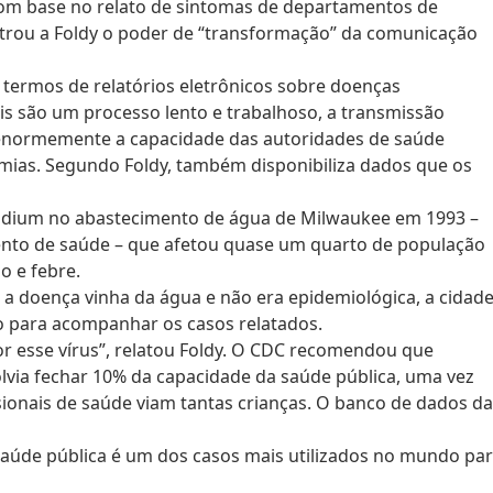
com base no relato de sintomas de departamentos de
trou a Foldy o poder de “transformação” da comunicação
termos de relatórios eletrônicos sobre doenças
ais são um processo lento e trabalhoso, a transmissão
a enormemente a capacidade das autoridades de saúde
emias. Segundo Foldy, também disponibiliza dados que os
idium no abastecimento de água de Milwaukee em 1993 –
ento de saúde – que afetou quase um quarto de população
o e febre.
 a doença vinha da água e não era epidemiológica, a cidad
co para acompanhar os casos relatados.
por esse vírus”, relatou Foldy. O CDC recomendou que
lvia fechar 10% da capacidade da saúde pública, uma vez
sionais de saúde viam tantas crianças. O banco de dados da
A saúde pública é um dos casos mais utilizados no mundo pa