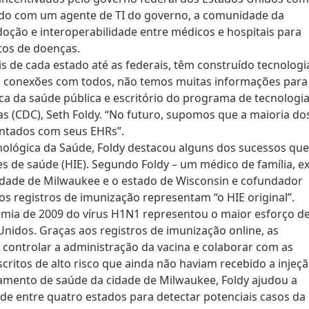
ordo com um agente de TI do governo, a comunidade da
oção e interoperabilidade entre médicos e hospitais para
rtos de doenças.
is de cada estado até as federais, têm construído tecnologi
 conexões com todos, não temos muitas informações para
ica da saúde pública e escritório do programa de tecnologi
s (CDC), Seth Foldy. “No futuro, supomos que a maioria do
entados com seus EHRs”.
nológica da Saúde, Foldy destacou alguns dos sucessos que
s de saúde (HIE). Segundo Foldy – um médico de família, ex
cidade de Milwaukee e o estado de Wisconsin e cofundador
s registros de imunização representam “o HIE original”.
emia de 2009 do vírus H1N1 representou o maior esforço d
nidos. Graças aos registros de imunização online, as
 controlar a administração da vacina e colaborar com as
critos de alto risco que ainda não haviam recebido a injeçã
amento de saúde da cidade de Milwaukee, Foldy ajudou a
e entre quatro estados para detectar potenciais casos da