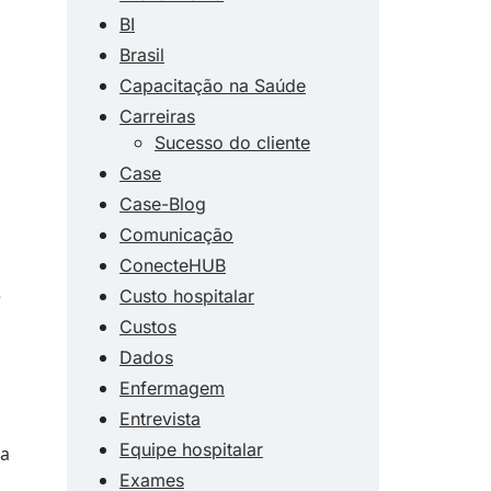
BI
Brasil
Capacitação na Saúde
Carreiras
Sucesso do cliente
Case
Case-Blog
Comunicação
ConecteHUB
e
Custo hospitalar
Custos
Dados
Enfermagem
Entrevista
Equipe hospitalar
ra
Exames