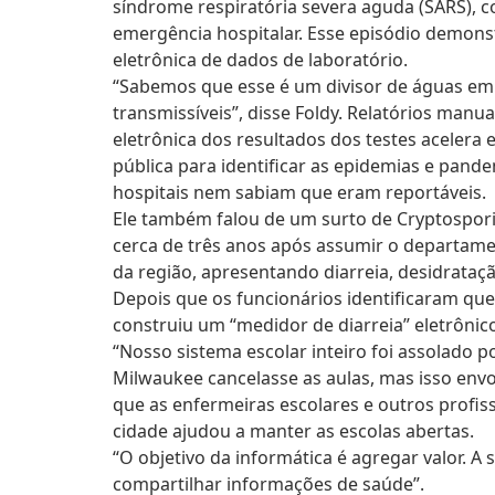
síndrome respiratória severa aguda (SARS), 
emergência hospitalar. Esse episódio demons
eletrônica de dados de laboratório.
“Sabemos que esse é um divisor de águas em 
transmissíveis”, disse Foldy. Relatórios manu
eletrônica dos resultados dos testes aceler
pública para identificar as epidemias e pand
hospitais nem sabiam que eram reportáveis.
Ele também falou de um surto de Cryptospor
cerca de três anos após assumir o departam
da região, apresentando diarreia, desidrataçã
Depois que os funcionários identificaram que
construiu um “medidor de diarreia” eletrôni
“Nosso sistema escolar inteiro foi assolado 
Milwaukee cancelasse as aulas, mas isso envo
que as enfermeiras escolares e outros profis
cidade ajudou a manter as escolas abertas.
“O objetivo da informática é agregar valor. 
compartilhar informações de saúde”.