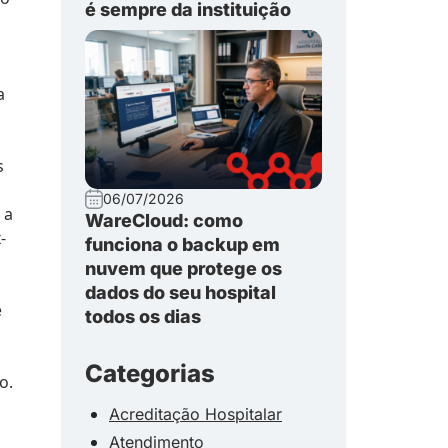
é sempre da instituição
a
a
s
06/07/2026
 a
WareCloud: como
-
funciona o backup em
nuvem que protege os
dados do seu hospital
e
todos os dias
Categorias
o.
Acreditação Hospitalar
Atendimento