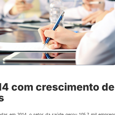
14 com crescimento de
s
radas em 2014, o
setor da saúde
gerou 105,7 mil empreg