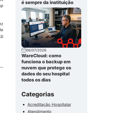
é sempre da instituição
hp
ez
de
to
06/07/2026
WareCloud: como
funciona o backup em
nuvem que protege os
dados do seu hospital
todos os dias
Categorias
Acreditação Hospitalar
Atendimento