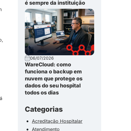
é sempre da instituição
m
o,
06/07/2026
WareCloud: como
funciona o backup em
nuvem que protege os
dados do seu hospital
todos os dias
já
Categorias
Acreditação Hospitalar
Atendimento