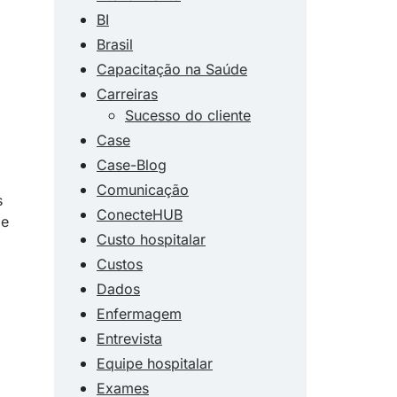
BI
Brasil
Capacitação na Saúde
Carreiras
Sucesso do cliente
Case
Case-Blog
Comunicação
s
ConecteHUB
de
Custo hospitalar
Custos
Dados
Enfermagem
Entrevista
Equipe hospitalar
Exames