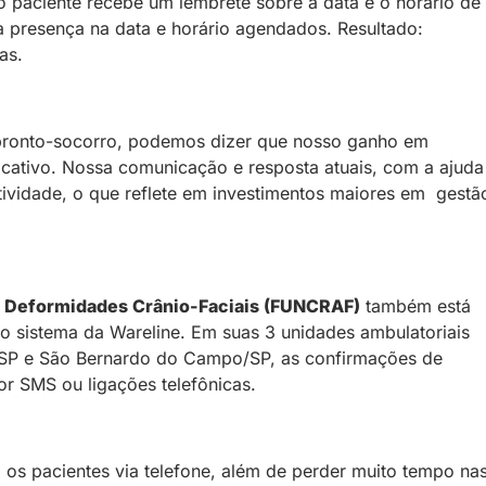
 paciente recebe um lembrete sobre a data e o horário de
 presença na data e horário agendados. Resultado:
as.
 pronto-socorro, podemos dizer que nosso ganho em
icativo. Nossa comunicação e resposta atuais, com a ajuda
tividade, o que reflete em investimentos maiores em gestã
s Deformidades Crânio-Faciais (FUNCRAF)
também está
o sistema da Wareline. Em suas 3 unidades ambulatoriais
/SP e São Bernardo do Campo/SP, as confirmações de
or SMS ou ligações telefônicas.
os pacientes via telefone, além de perder muito tempo na