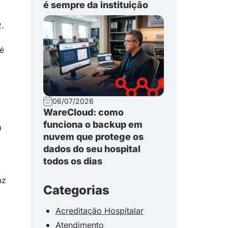
é sempre da instituição
2.
 é
06/07/2026
WareCloud: como
funciona o backup em
á
nuvem que protege os
dados do seu hospital
todos os dias
az
Categorias
Acreditação Hospitalar
Atendimento