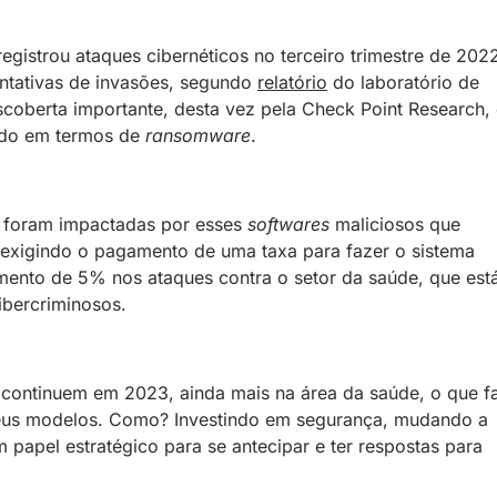
registrou ataques cibernéticos no terceiro trimestre de 202
entativas de invasões, segundo
relatório
do laboratório de
escoberta importante, desta vez pela Check Point Research,
ndo em termos de
ransomware
.
foram impactadas por esses
softwares
maliciosos que
xigindo o pagamento de uma taxa para fazer o sistema
mento de 5% nos ataques contra o setor da saúde, que est
ibercriminosos.
s continuem em 2023, ainda mais na área da saúde, o que f
seus modelos. Como? Investindo em segurança, mudando a
m papel estratégico para se antecipar e ter respostas para