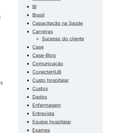
BI
Brasil
l
Capacitação na Saúde
Carreiras
Sucesso do cliente
Case
Case-Blog
Comunicação
ConecteHUB
Custo hospitalar
os
Custos
Dados
Enfermagem
Entrevista
Equipe hospitalar
Exames