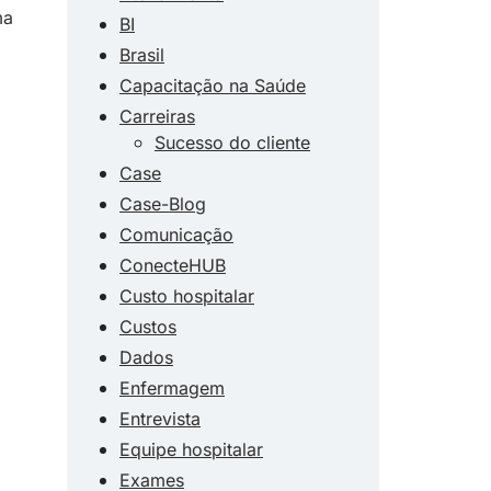
ma
BI
Brasil
Capacitação na Saúde
Carreiras
Sucesso do cliente
Case
Case-Blog
Comunicação
ConecteHUB
Custo hospitalar
Custos
Dados
Enfermagem
Entrevista
Equipe hospitalar
Exames