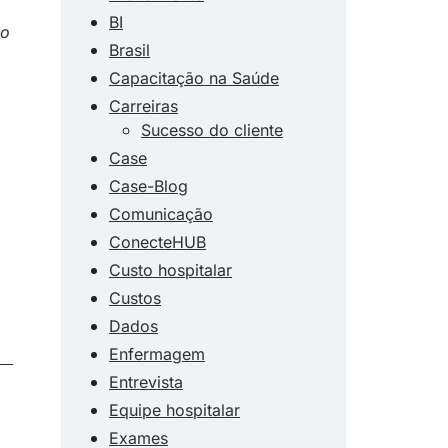
BI
mo
Brasil
Capacitação na Saúde
Carreiras
Sucesso do cliente
Case
Case-Blog
Comunicação
ConecteHUB
Custo hospitalar
Custos
Dados
Enfermagem
Entrevista
Equipe hospitalar
Exames