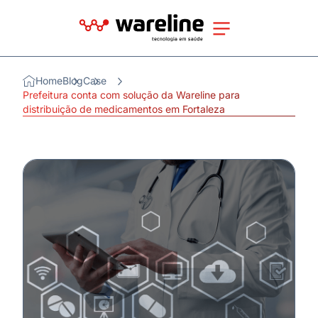
Home
Blog
Case
Prefeitura conta com solução da Wareline para
distribuição de medicamentos em Fortaleza