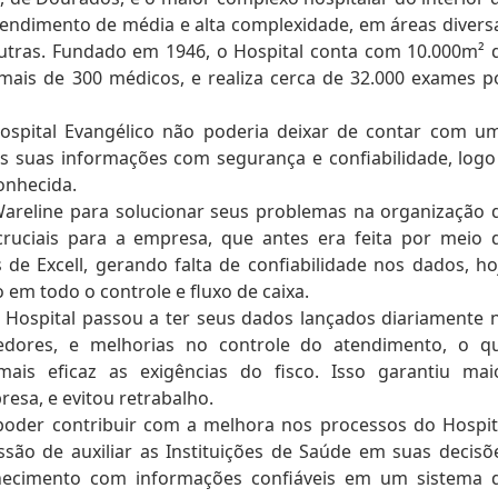
tendimento de média e alta complexidade, em áreas divers
 outras. Fundado em 1946, o Hospital conta com 10.000m² 
ais de 300 médicos, e realiza cerca de 32.000 exames p
ospital Evangélico não poderia deixar de contar com u
as suas informações com segurança e confiabilidade, logo
onhecida.
Wareline para solucionar seus problemas na organização 
ruciais para a empresa, que antes era feita por meio 
de Excell, gerando falta de confiabilidade nos dados, ho
 em todo o controle e fluxo de caixa.
 Hospital passou a ter seus dados lançados diariamente 
edores, e melhorias no controle do atendimento, o q
 mais eficaz as exigências do fisco. Isso garantiu mai
esa, e evitou retrabalho.
poder contribuir com a melhora nos processos do Hospit
ão de auxiliar as Instituições de Saúde em suas decisõ
nhecimento com informações confiáveis em um sistema 