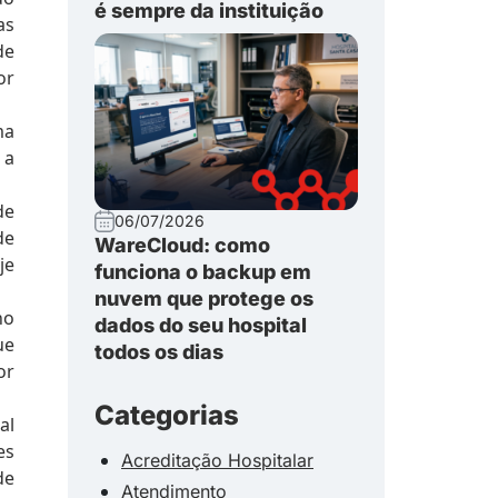
é sempre da instituição
as
de
or
ma
 a
de
06/07/2026
de
WareCloud: como
je
funciona o backup em
nuvem que protege os
no
dados do seu hospital
ue
todos os dias
or
Categorias
al
es
Acreditação Hospitalar
de
Atendimento