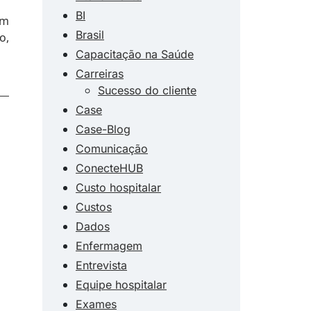
BI
em
Brasil
o,
Capacitação na Saúde
Carreiras
Sucesso do cliente
Case
Case-Blog
Comunicação
ConecteHUB
Custo hospitalar
Custos
Dados
Enfermagem
Entrevista
Equipe hospitalar
Exames