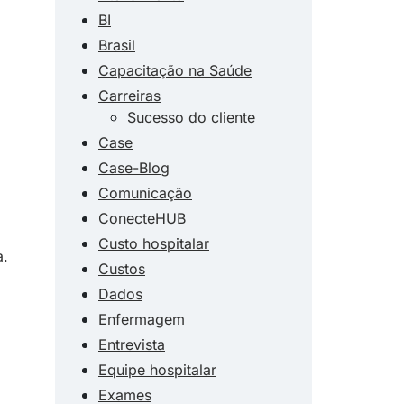
BI
Brasil
Capacitação na Saúde
Carreiras
Sucesso do cliente
Case
Case-Blog
Comunicação
ConecteHUB
Custo hospitalar
a.
Custos
Dados
Enfermagem
Entrevista
Equipe hospitalar
Exames