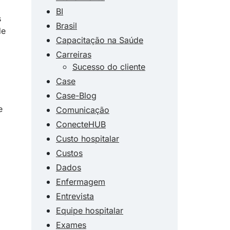
BI
s
Brasil
de
Capacitação na Saúde
Carreiras
Sucesso do cliente
Case
Case-Blog
e
Comunicação
ConecteHUB
Custo hospitalar
Custos
Dados
Enfermagem
Entrevista
Equipe hospitalar
Exames