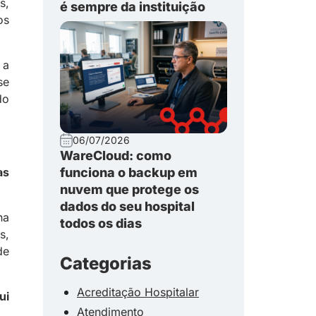
s,
é sempre da instituição
os
 a
se
do
06/07/2026
WareCloud: como
as
funciona o backup em
nuvem que protege os
dados do seu hospital
na
todos os dias
s,
de
Categorias
Acreditação Hospitalar
ui
Atendimento