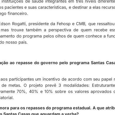
instituições de saúde integrantes em três níveis diferente
pacientes e suas características, e destinar a elas recurs
go financeiro.
Edson Rogatti, presidente da Fehosp e CMB, que ressaltou
r, mas trouxe também a perspectiva de quem recebe es
ionamento do programa pelos olhos de quem conhece a fun
 do nosso país.
lação ao repasse do governo pelo programa Santas Cas
os participantes um incentivo de acordo com seu papel 
e metas. O projeto prevê 3 modalidades: Estruturante
tivamente 70%, 40% e 10% sobre os valores aprovados 
atorial.
ra para os repasses do programa estadual. A que atrib
as Santas Casas que aguardam a verba?