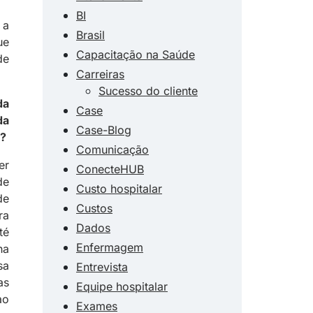
BI
 a
Brasil
ue
Capacitação na Saúde
de
Carreiras
Sucesso do cliente
da
Case
da
Case-Blog
a?
Comunicação
er
ConecteHUB
de
Custo hospitalar
de
Custos
ra
Dados
té
Enfermagem
ha
sa
Entrevista
as
Equipe hospitalar
ao
Exames