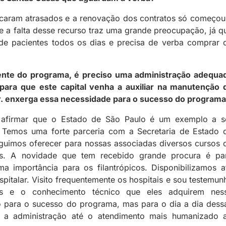
ficaram atrasados e a renovação dos contratos só começou
te a falta desse recurso traz uma grande preocupação, já q
de pacientes todos os dias e precisa de verba comprar 
ente do programa, é preciso uma administração adequa
para que este capital venha a auxiliar na manutenção 
Sr. enxerga essa necessidade para o sucesso do program
o afirmar que o Estado de São Paulo é um exemplo a s
. Temos uma forte parceria com a Secretaria de Estado 
guimos oferecer para nossas associadas diversos cursos 
mas. A novidade que tem recebido grande procura é pa
a importância para os filantrópicos. Disponibilizamos a
talar. Visito frequentemente os hospitais e sou testemun
is e o conhecimento técnico que eles adquirem nes
 para o sucesso do programa, mas para o dia a dia dess
de a administração até o atendimento mais humanizado 