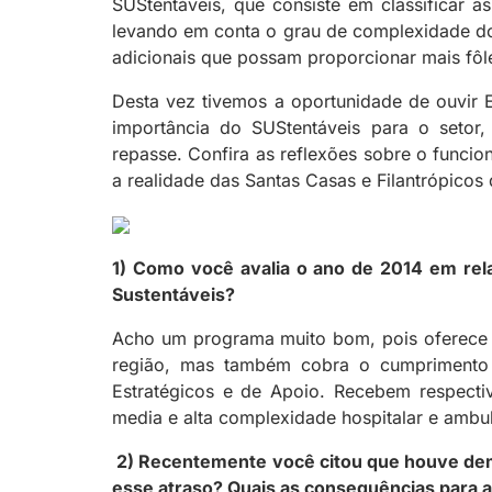
SUStentáveis, que consiste em classificar as 
levando em conta o grau de complexidade dos 
adicionais que possam proporcionar mais fôle
Desta vez tivemos a oportunidade de ouvir 
importância do SUStentáveis para o seto
repasse. Confira as reflexões sobre o func
a realidade das Santas Casas e Filantrópicos
1) Como você avalia o ano de 2014 em re
Sustentáveis?
Acho um programa muito bom, pois oferece a
região, mas também cobra o cumprimento d
Estratégicos e de Apoio. Recebem respec
media e alta complexidade hospitalar e ambul
2) Recentemente você citou que houve demo
esse atraso? Quais as consequências para 