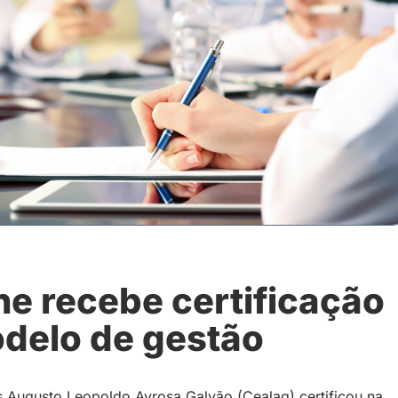
ne recebe certificação
delo de gestão
 Augusto Leopoldo Ayrosa Galvão (Cealag) certificou na