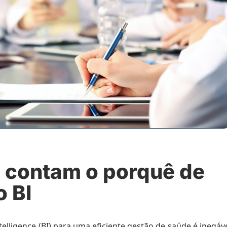
e contam o porquê de
o BI
lligence (BI) para uma eficiente gestão de saúde é inegáve