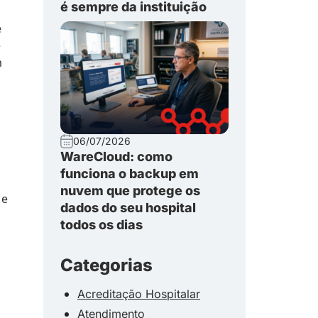
é sempre da instituição
e
e
m
s
06/07/2026
WareCloud: como
funciona o backup em
nuvem que protege os
 e
dados do seu hospital
todos os dias
Categorias
Acreditação Hospitalar
Atendimento