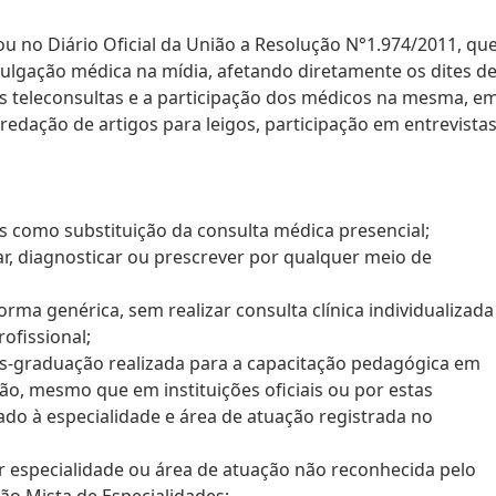
u no Diário Oficial da União a Resolução N°1.974/2011, qu
vulgação médica na mídia, afetando diretamente os dites d
 as teleconsultas e a participação dos médicos na mesma, e
 redação de artigos para leigos, participação em entrevista
res como substituição da consulta médica presencial;
ar, diagnosticar ou prescrever por qualquer meio de
orma genérica, sem realizar consulta clínica individualizada
ofissional;
ós-graduação realizada para a capacitação pedagógica em
ão, mesmo que em instituições oficiais ou por estas
ado à especialidade e área de atuação registrada no
ar especialidade ou área de atuação não reconhecida pelo
ão Mista de Especialidades;