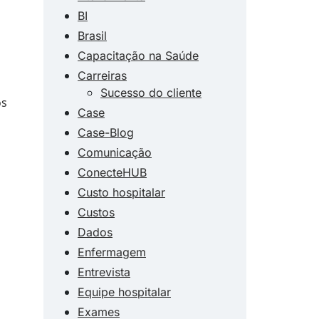
BI
Brasil
Capacitação na Saúde
Carreiras
Sucesso do cliente
os
Case
Case-Blog
Comunicação
ConecteHUB
Custo hospitalar
Custos
Dados
Enfermagem
Entrevista
Equipe hospitalar
Exames