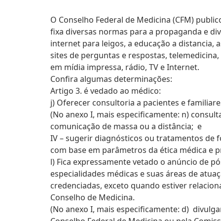
O Conselho Federal de Medicina (CFM) publico
fixa diversas normas para a propaganda e di
internet para leigos, a educação a distancia,
sites de perguntas e respostas, telemedicina,
em mídia impressa, rádio, TV e Internet.
Confira algumas determinações:
Artigo 3. é vedado ao médico:
j) Oferecer consultoria a pacientes e familia
(No anexo I, mais especificamente: n) consult
comunicação de massa ou a distância; e
IV – sugerir diagnósticos ou tratamentos de f
com base em parâmetros da ética médica e pr
l) Fica expressamente vetado o anúncio de p
especialidades médicas e suas áreas de atuaç
credenciadas, exceto quando estiver relacion
Conselho de Medicina.
(No anexo I, mais especificamente: d) divulg
Conselho Federal de Medicina ou pela Comiss