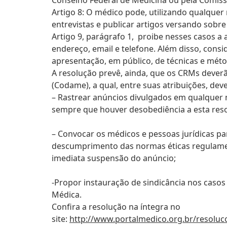
Artigo 8: O médico pode, utilizando qualquer 
entrevistas e publicar artigos versando sobr
Artigo 9, parágrafo 1, proibe nesses casos a
endereço, email e telefone. Além disso, consi
apresentação, em público, de técnicas e méto
A resolução prevê, ainda, que os CRMs dever
(Codame), a qual, entre suas atribuições, deve
– Rastrear anúncios divulgados em qualquer m
sempre que houver desobediência a esta res
– Convocar os médicos e pessoas jurídicas 
descumprimento das normas éticas regulamen
imediata suspensão do anúncio;
-Propor instauração de sindicância nos casos 
Médica.
Confira a resolução na íntegra no
site:
http://www.portalmedico.org.br/resolu