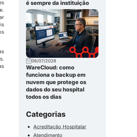
es
é sempre da instituição
e.
ar
is
os
as
s.
06/07/2026
as
WareCloud: como
funciona o backup em
nuvem que protege os
dados do seu hospital
todos os dias
Categorias
Acreditação Hospitalar
Atendimento