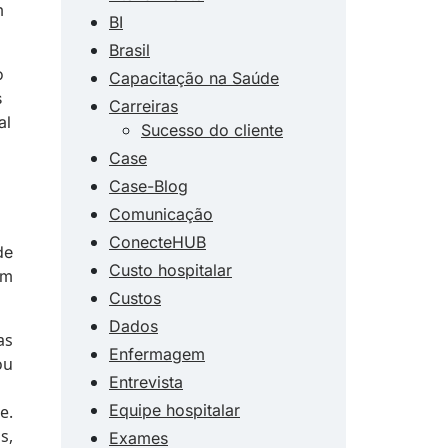
m
BI
Brasil
o
Capacitação na Saúde
s
Carreiras
al
Sucesso do cliente
Case
Case-Blog
Comunicação
ConecteHUB
de
Custo hospitalar
ém
Custos
Dados
as
Enfermagem
ou
Entrevista
Equipe hospitalar
e.
s,
Exames