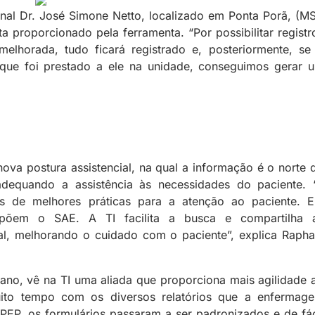
nal Dr. José Simone Netto, localizado em Ponta Porã, (MS
ta proporcionado pela ferramenta. “Por possibilitar registr
elhorada, tudo ficará registrado e, posteriormente, se
 que foi prestado a ele na unidade, conseguimos gerar 
nova postura assistencial, na qual a informação é o norte 
dequando a assistência às necessidades do paciente. 
is de melhores práticas para a atenção ao paciente. 
põem o SAE. A TI facilita a busca e compartilha 
al, melhorando o cuidado com o paciente”, explica Rapha
ano, vê na TI uma aliada que proporciona mais agilidade 
uito tempo com os diversos relatórios que a enfermag
PEP, os formulários passaram a ser padronizados e de fác