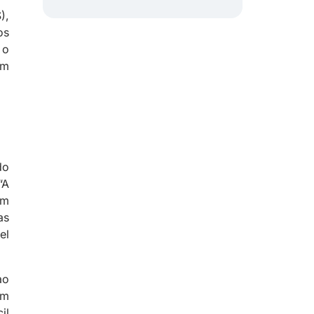
),
os
 o
um
do
“A
Em
as
el
ao
em
il