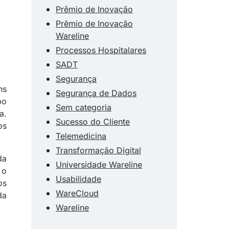
Prêmio de Inovação
Prêmio de Inovação
Wareline
Processos Hospitalares
SADT
Segurança
ns
Segurança de Dados
po
Sem categoria
a.
Sucesso do Cliente
os
Telemedicina
Transformação Digital
da
Universidade Wareline
 o
Usabilidade
os
WareCloud
da
Wareline