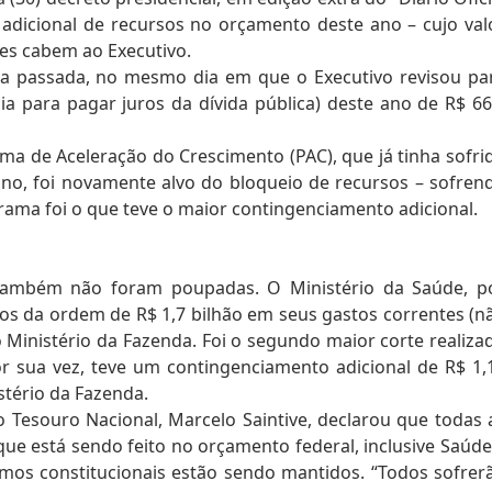
adicional de recursos no orçamento deste ano – cujo val
hões cabem ao Executivo.
na passada, no mesmo dia em que o Executivo revisou pa
a para pagar juros da dívida pública) deste ano de R$ 66
a de Aceleração do Crescimento (PAC), que já tinha sofri
ano, foi novamente alvo do bloqueio de recursos – sofren
grama foi o que teve o maior contingenciamento adicional.
o também não foram poupadas. O Ministério da Saúde, p
os da ordem de R$ 1,7 bilhão em seus gastos correntes (n
 Ministério da Fazenda. Foi o segundo maior corte realiza
r sua vez, teve um contingenciamento adicional de R$ 1,
stério da Fazenda.
do Tesouro Nacional, Marcelo Saintive, declarou que todas 
que está sendo feito no orçamento federal, inclusive Saúde
mos constitucionais estão sendo mantidos. “Todos sofrer