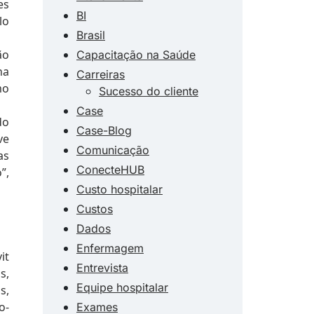
es
BI
lo
Brasil
ão
Capacitação na Saúde
na
Carreiras
mo
Sucesso do cliente
Case
do
Case-Blog
ve
Comunicação
as
ConecteHUB
”,
Custo hospitalar
Custos
Dados
Enfermagem
it
Entrevista
s,
Equipe hospitalar
s,
o-
Exames