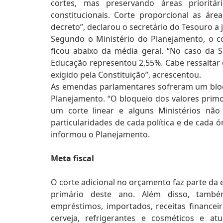
cortes, mas preservando áreas prioritá
constitucionais. Corte proporcional as ár
decreto”, declarou o secretário do Tesouro a j
Segundo o Ministério do Planejamento, o c
ficou abaixo da média geral. “No caso da 
Educação representou 2,55%. Cabe ressalta
exigido pela Constituição”, acrescentou.
As emendas parlamentares sofreram um bloqu
Planejamento. “O bloqueio dos valores prim
um corte linear e alguns Ministérios nã
particularidades de cada política e de cada
informou o Planejamento.
Meta fiscal
O corte adicional no orçamento faz parte da e
primário deste ano. Além disso, també
empréstimos, importados, receitas finance
cerveja, refrigerantes e cosméticos e at