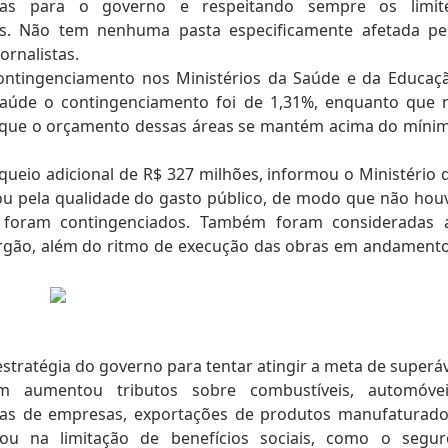
rias para o governo e respeitando sempre os limit
eas. Não tem nenhuma pasta especificamente afetada pe
ornalistas.
ontingenciamento nos Ministérios da Saúde e da Educaç
Saúde o contingenciamento foi de 1,31%, enquanto que 
r que o orçamento dessas áreas se mantém acima do míni
eio adicional de R$ 327 milhões, informou o Ministério 
ou pela qualidade do gasto público, de modo que não hou
o foram contingenciados. Também foram consideradas 
 órgão, além do ritmo de execução das obras em andamento
stratégia do governo para tentar atingir a meta de superáv
m aumentou tributos sobre combustíveis, automóvei
iras de empresas, exportações de produtos manufaturado
uou na limitação de benefícios sociais, como o segur