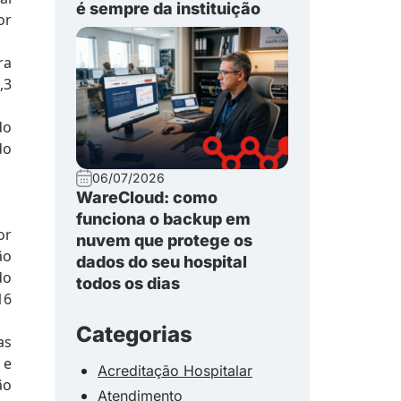
é sempre da instituição
or
ra
,3
do
do
06/07/2026
WareCloud: como
funciona o backup em
or
nuvem que protege os
ão
dados do seu hospital
do
todos os dias
16
Categorias
as
 e
Acreditação Hospitalar
ão
Atendimento