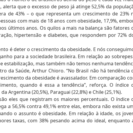
4, alerta que o excesso de peso já atinge 52,5% da populaç
, era de 43% – o que representa um crescimento de 23% 
essoas com mais de 18 anos com obesidade, 17,9%, embo
nos últimos anos. Os quilos a mais na balança são fatores 
ração, hipertensão e diabetes, que respondem por 72% d
ento é deter o crescimento da obesidade. E nós conseguim
anho para a sociedade brasileira. Em relação ao sobrepes
e estabilização, mas também não temos nenhuma tendênc
tro da Saúde, Arthur Chioro. “No Brasil não há tendência 
rescimento da obesidade é avassalador. Em comparação c
imento, quando é essa a tendência”, reforça. O índice 
da Argentina (20,5%), Paraguai (22,8%) e Chile (25,1%).
são eles que registram os maiores percentuais. O índice 
ga a 56,5% contra 49,1% entre elas, embora não exista u
quando o assunto é obesidade. Em relação à idade, os jove
hores taxas, com 38% pesando acima do ideal, enquanto 