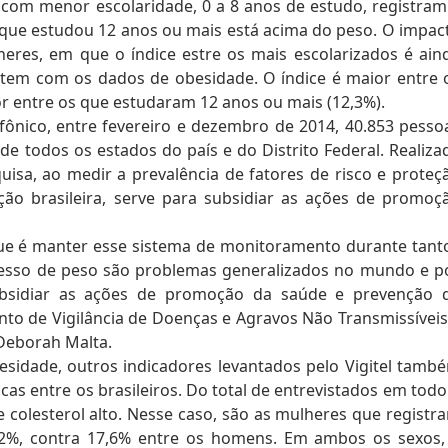
com menor escolaridade, 0 a 8 anos de estudo, registram
 que estudou 12 anos ou mais está acima do peso. O impac
heres, em que o índice estre os mais escolarizados é ain
tem com os dados de obesidade. O índice é maior entre 
r entre os que estudaram 12 anos ou mais (12,3%).
lefônico, entre fevereiro e dezembro de 2014, 40.853 pesso
e todos os estados do país e do Distrito Federal. Realiza
uisa, ao medir a prevalência de fatores de risco e proteç
ão brasileira, serve para subsidiar as ações de promoç
 que é manter esse sistema de monitoramento durante tant
esso de peso são problemas generalizados no mundo e p
subsidiar as ações de promoção da saúde e prevenção 
to de Vigilância de Doenças e Agravos Não Transmissíveis
Deborah Malta.
sidade, outros indicadores levantados pelo Vigitel tamb
as entre os brasileiros. Do total de entrevistados em todo
 colesterol alto. Nesse caso, são as mulheres que registr
,2%, contra 17,6% entre os homens. Em ambos os sexos,