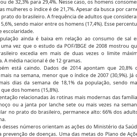
sou de 32,3% para 29,4%. Nesse caso, os homens consom
as mulheres o índice é de 21,7%. Apesar da busca por carn
prato do brasileiro. A frequência de adultos que consider
 15,6%, sendo maior entre os homens (17,4%). Esse percentu
 escolaridade.
opulação ainda é baixa em relação ao consumo de sal 
r, uma vez que o estudo da POF/IBGE de 2008 mostrou qu
asileiro excedia em mais de duas vezes o limite máxi
. A média nacional é de 12 gramas.
bém está caindo. Dados de 2014 apontam que 20,8% 
 mais na semana, menor que o índice de 2007 (30,9%). Já 
 mais dias da semana de 18,1% da população, sendo ma
) que dos homens (15,8%).
ntação relacionadas às rotinas mais modernas das família
lmoço ou a janta por lanche sete ou mais vezes na seman
ar no prato do brasileiro, permanece alto: 66% dos adult
na.
esses números orientam as ações do Ministério da Saúd
a prevenção de doenças. Uma das metas do Plano de Açõ