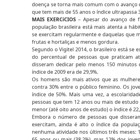
doença se torna mais comum com o avanço da
que tem mais de 55 anos o índice ultrapassa 
MAIS EXERCíCIOS
– Apesar do avanço de fa
população brasileira está mais atenta a há
se exercitam regularmente e daquelas que
frutas e hortaliças e menos gordura.
Segundo o Vigitel 2014, o brasileiro está se
do percentual de pessoas que praticam ativ
disseram dedicar pelo menos 150 minutos 
índice de 2009 era de 29,9%.
Os homens são mais ativos que as mulheres
contra 30% entre o público feminino. Os jo
índice de 50%. Mais uma vez, a escolarida
pessoas que tem 12 anos ou mais de estudo p
menor (até oito anos de estudo) o índice é 22
Embora o número de pessoas que disseram p
exercitam, ainda é alto o índice da populaç
nenhuma atividade nos últimos três meses: 1
65 anos ou mais (38,2%), mas 12% dos joven