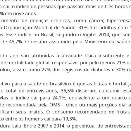
são cai: o índice de pessoas que passam mais de três horas 
,3% em nove anos.
cimento de doenças crônicas, como câncer, hipertensã
a Organização Mundial de Saúde, 31% dos adultos com 
s. Esse índice no Brasil, segundo o Vigitel 2014, que so
de 48,7%. O desafio assumido pelo Ministério da Saúde
 ano são atribuídas à atividade física insuficiente e
o de mortalidade global, responsável por pelo menos 21% d
lon, assim como 27% dos registros de diabetes e 30% d
tivo para a saúde do brasileiro é que as frutas e hortaliç
o total de entrevistados, 36,5% disseram consumir ess
Mas o índice cai para 24,1%, equivalente a um quarto 
de recomendada pela OMS – cinco ou mais porções diária
sificam seus pratos. O consumo recomendado de frutas
to entre os homens cai para 19,3%.
ura caiu. Entre 2007 e 2014, o percentual de entrevistad