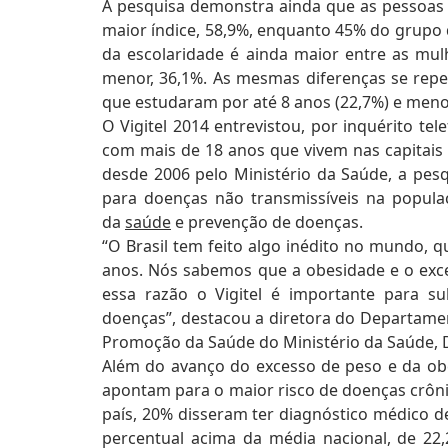
A pesquisa demonstra ainda que as pessoas 
maior índice, 58,9%, enquanto 45% do grupo
da escolaridade é ainda maior entre as mul
menor, 36,1%. As mesmas diferenças se repe
que estudaram por até 8 anos (22,7%) e meno
O Vigitel 2014 entrevistou, por inquérito te
com mais de 18 anos que vivem nas capitais d
desde 2006 pelo Ministério da Saúde, a pesq
para doenças não transmissíveis na populaç
da
saúde
e prevenção de doenças.
“O Brasil tem feito algo inédito no mundo,
anos. Nós sabemos que a obesidade e o exc
essa razão o Vigitel é importante para 
doenças”, destacou a diretora do Departamen
Promoção da Saúde do Ministério da Saúde, 
Além do avanço do excesso de peso e da obe
apontam para o maior risco de doenças crônic
país, 20% disseram ter diagnóstico médico de
percentual acima da média nacional, de 22