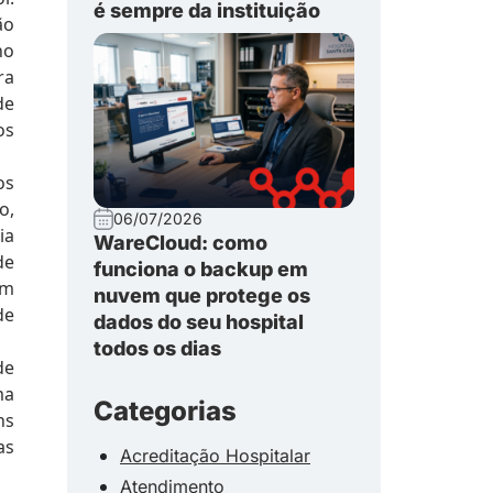
é sempre da instituição
ão
no
ra
de
os
os
o,
06/07/2026
ia
WareCloud: como
de
funciona o backup em
om
nuvem que protege os
de
dados do seu hospital
todos os dias
de
ma
Categorias
ns
as
Acreditação Hospitalar
Atendimento