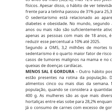
físicos. Apesar disso, o hábito de ver televi
frente para a telinha passou de 31% para 25
O sedentarismo está relacionado ao apare
diabetes e obesidade. No mundo, segundo 
anos ou mais não são suficientemente ativo
apenas as pessoas com mais de 18 anos, é 
reduzir esse percentual a 10% até 2025.
Segundo a OMS, 3,2 milhões de mortes todo
sedentarismo é o quarto maior fator de risc
casos de tumores malignos na mama e no có
queixas de doenças cardíacas.
MENOS SAL E GORDURA
– Outro hábito posi
estão presentes na rotina da população. D
alimentos cinco ou mais dias da semana. 
população, quando se considera a quantida
400 g. As mulheres são as que mais diver
hortaliças entre elas sobe para 28,2% enquan
Já o consumo de carnes com excesso de gord