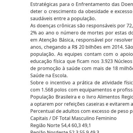
Estratégicas para o Enfrentamento das Doen
deter o crescimento da obesidade e excesso
saudáveis entre a população.
As doenças crônicas são responsáveis por 72,
2% ao ano o número de mortes por estas do
em Atenção Básica, responsável por resolve
anos, chegando a R$ 20 bilhões em 2014. São
população. As equipes contam com o apoio d
educação física que ficam nos 3.923 Núcleo
de promoção à saúde com mais de 18 milhõ
Saúde na Escola.
Sobre o incentivo a prática de atividade fí
com 1.568 polos com equipamentos e profissio
População Brasileira e o livro Alimentos Regi
a optarem por refeições caseiras e evitarem a
Percentual de adultos com excesso de peso p
Capitais / DF Total Masculino Feminino
Região Norte 54,4 60,3 49,1
Região Nordeste 52,3 55,9 49,3