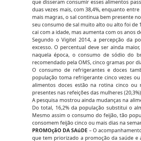
que disseram consumir esses alimentos pas
duas vezes mais, com 38,4%, enquanto entre 
mais magras, o sal continua bem presente no 
seu consumo de sal muito alto ou alto foi de
cai com a idade, mas aumenta com os anos de
Segundo o Vigitel 2014, a percepção da p
excesso. O percentual deve ser ainda maio
naquela época, o consumo de sódio do br
recomendado pela OMS, cinco gramas por dia
O consumo de refrigerantes e doces tam
população toma refrigerante cinco vezes ou
alimentos doces estão na rotina cinco ou
presentes nas refeições das mulheres (20,3%
A pesquisa mostrou ainda mudanças na alime
Do total, 16,2% da população substitui o a
Mesmo assim o consumo do feijão, tão popul
consomem feijão cinco ou mais dias na sema
PROMOçãO DA SAúDE
– O acompanhamento d
que tem priorizado a promoção da saúde e 