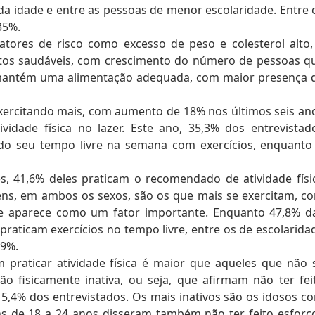
 idade e entre as pessoas de menor escolaridade. Entre 
35%.
tores de risco como excesso de peso e colesterol alto,
bitos saudáveis, com crescimento do número de pessoas q
 mantém uma alimentação adequada, com maior presença 
 exercitando mais, com aumento de 18% nos últimos seis an
idade física no lazer. Este ano, 35,3% dos entrevistad
do seu tempo livre na semana com exercícios, enquanto
, 41,6% deles praticam o recomendado de atividade físi
vens, em ambos os sexos, são os que mais se exercitam, c
de aparece como um fator importante. Enquanto 47,8% d
raticam exercícios no tempo livre, entre os de escolarida
,9%.
raticar atividade física é maior que aqueles que não 
ão fisicamente inativa, ou seja, que afirmam não ter fei
5,4% dos entrevistados. Os mais inativos são os idosos c
s de 18 a 24 anos disseram também não ter feito esforç