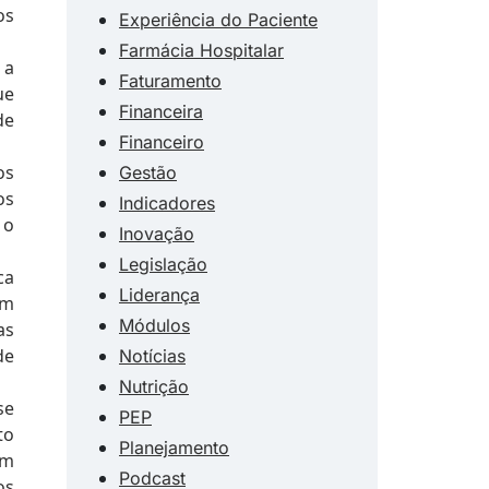
os
Experiência do Paciente
Farmácia Hospitalar
 a
Faturamento
ue
Financeira
de
Financeiro
os
Gestão
os
Indicadores
 o
Inovação
Legislação
ca
Liderança
om
Módulos
as
de
Notícias
Nutrição
se
PEP
to
Planejamento
om
Podcast
os