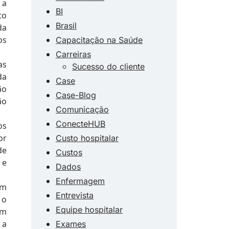
 a
BI
to
Brasil
da
os
Capacitação na Saúde
Carreiras
as
Sucesso do cliente
da
Case
ão
Case-Blog
ão
Comunicação
ConecteHUB
os
or
Custo hospitalar
de
Custos
 e
Dados
Enfermagem
ém
Entrevista
 o
Equipe hospitalar
am
 a
Exames