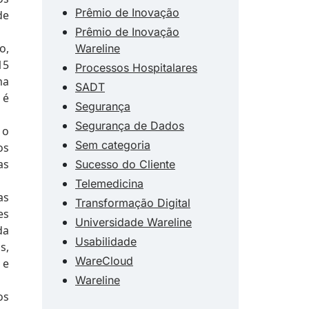
Prêmio de Inovação
de
Prêmio de Inovação
o,
Wareline
15
Processos Hospitalares
ma
SADT
 é
Segurança
Segurança de Dados
 o
Sem categoria
os
as
Sucesso do Cliente
Telemedicina
as
Transformação Digital
es
Universidade Wareline
da
Usabilidade
s,
WareCloud
 e
Wareline
os