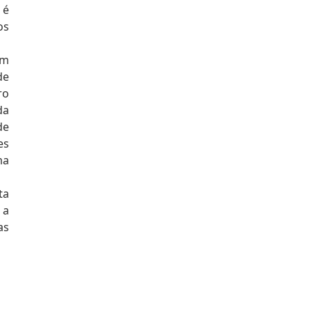
 é
os
em
de
ro
da
de
es
ma
ta
 a
as