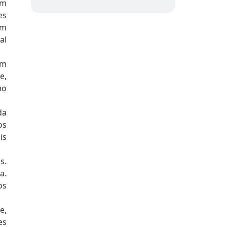
em
es
am
al
em
e,
mo
da
os
is
s.
a.
os
e,
es