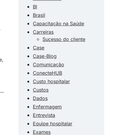
BI
Brasil
Capacitação na Saúde
r
Carreiras
Sucesso do cliente
Case
Case-Blog
e,
Comunicação
ConecteHUB
Custo hospitalar
Custos
Dados
Enfermagem
Entrevista
Equipe hospitalar
Exames