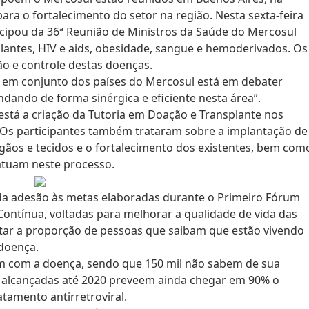
para o fortalecimento do setor na região. Nesta sexta-feira
ticipou da 36ª Reunião de Ministros da Saúde do Mercosul
lantes, HIV e aids, obesidade, sangue e hemoderivados. Os
o e controle destas doenças.
as em conjunto dos países do Mercosul está em debater
ndando de forma sinérgica e eficiente nesta área”.
 está a criação da Tutoria em Doação e Transplante nos
 Os participantes também trataram sobre a implantação de
gãos e tecidos e o fortalecimento dos existentes, bem com
 atuam neste processo.
o da adesão às metas elaboradas durante o Primeiro Fórum
ontínua, voltadas para melhorar a qualidade de vida das
tar a proporção de pessoas que saibam que estão vivendo
 doença.
vem com a doença, sendo que 150 mil não sabem de sua
m alcançadas até 2020 preveem ainda chegar em 90% o
amento antirretroviral.