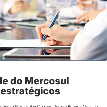
de do Mercosul
estratégicos
põem o Mercosul estão reunidos em Buenos Aires, na