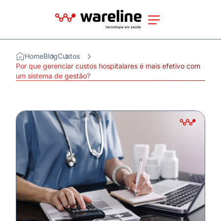
Home
Blog
Custos
Por que gerenciar custos hospitalares é mais efetivo com
um sistema de gestão?