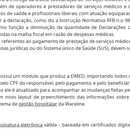
lém de operadores e prestadores de serviços médicos e 
os de saúde e profissionais liberais com atuação equipara
r a declaração, como diz a Instrução Normativa RFB n.o 98
mo função a diminuição da quantidade de Declarações 
tidas na malha fiscal em razão de despesas médicas.
as referentes ao pagamento de prestação de serviços médic
soas jurídicas ou do Sistema único de Saúde (SUS), devem s
 possui um módulo que produz a DMED, importando todos 
pelo CPF do responsável, pelo pagamento e pelo beneficiár
ano ele é atualizado para acompanhar as mudanças feitas pe
com novo layout de preenchimento das informações sobre
istema de
gestão hospitalar
da Wareline.
ssinatura eletrônica
válida – baseada em certificados digita