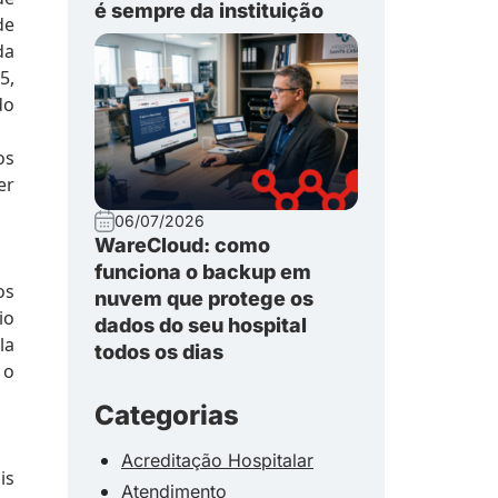
é sempre da instituição
de
da
5,
do
os
er
06/07/2026
WareCloud: como
funciona o backup em
os
nuvem que protege os
io
dados do seu hospital
la
todos os dias
 o
Categorias
Acreditação Hospitalar
is
Atendimento