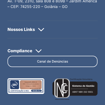
Av. T-09, 2310, sala 808 e 809B – Jardim América
– CEP: 74255-220 – Goiânia – GO
Canal de Denúncias