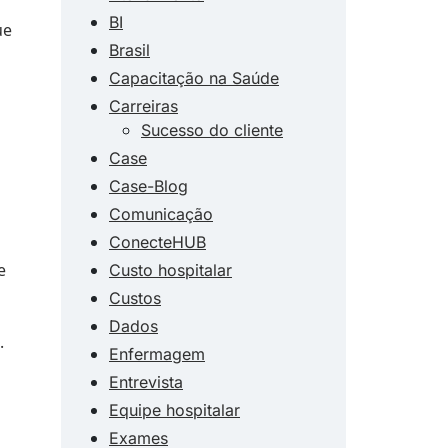
BI
ue
Brasil
Capacitação na Saúde
Carreiras
Sucesso do cliente
Case
Case-Blog
Comunicação
ConecteHUB
e
Custo hospitalar
Custos
Dados
.
Enfermagem
Entrevista
Equipe hospitalar
Exames