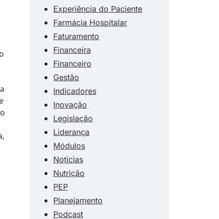
Experiência do Paciente
Farmácia Hospitalar
Faturamento
Financeira
 o
Financeiro
Gestão
 a
Indicadores
e
Inovação
ão
Legislação
Liderança
a,
Módulos
Notícias
Nutrição
PEP
Planejamento
Podcast