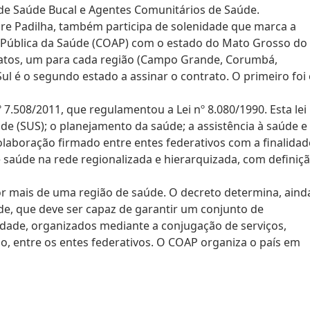
 de Saúde Bucal e Agentes Comunitários de Saúde.
ndre Padilha, também participa de solenidade que marca a
o Pública da Saúde (COAP) com o estado do Mato Grosso do
ratos, um para cada região (Campo Grande, Corumbá,
l é o segundo estado a assinar o contrato. O primeiro foi
 7.508/2011, que regulamentou a Lei nº 8.080/1990. Esta lei
de (SUS); o planejamento da saúde; a assistência à saúde e
colaboração firmado entre entes federativos com a finalidad
e saúde na rede regionalizada e hierarquizada, com definiç
 mais de uma região de saúde. O decreto determina, aind
de, que deve ser capaz de garantir um conjunto de
idade, organizados mediante a conjugação de serviços,
o, entre os entes federativos. O COAP organiza o país em