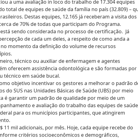
iou a uma avaliação in loco do trabalho de 17.304 equipes
 total de equipes de saúde da família no país (32.809) – q
sileiros. Destas equipes, 12.165 já receberam a visita dos
cerca de 70% de todas que participam do Programa.
está sendo considerada no processo de certificação. Já
 percepção de cada um deles, a respeito de como anda a
a no momento da definição do volume de recursos
ípios.
eiro, técnico ou auxiliar de enfermagem e agentes
ém oferecem assistência odontológica e são formadas por
ou técnico em saúde bucal.
mo objetivo incentivar os gestores a melhorar o padrão d
rios do SUS nas Unidades Básicas de Saúde (UBS) por meio
ta é garantir um padrão de qualidade por meio de um
ompanhamento e avaliação do trabalho das equipes de saúde
deral para os municípios participantes, que atingirem
ento.
 11 mil adicionais, por mês. Hoje, cada equipe recebe do
 conforme critérios socioeconômicos e demográficos,