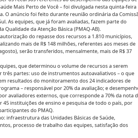
Saúde Mais Perto de Você – foi divulgada nesta quinta-feira
ha. O anúncio foi feito durante reunião ordinária da Comiss
ul. As equipes, que já foram avaliadas, fazem parte do
da Qualidade da Atenção Básica (PMAQ-AB).
autorização do repasse dos recursos a 1.810 municípios,
otalizando mais de R$ 148 milhões, referentes aos meses de
 (agosto), serão transferidos, mensalmente, mais de R$ 37
 equipes, que determinou o volume de recursos a serem
 três partes: uso de instrumentos autoavaliativos – o que
em resultados do monitoramento dos 24 indicadores de
ograma – responsável por 20% da avaliação; e desempenh
 por avaliadores externos, que corresponde a 70% da nota 
or 45 instituições de ensino e pesquisa de todo o país, por
 participantes do PMAQ.
o: infraestrutura das Unidades Básicas de Saúde,
tos, processo de trabalho das equipes, satisfação dos