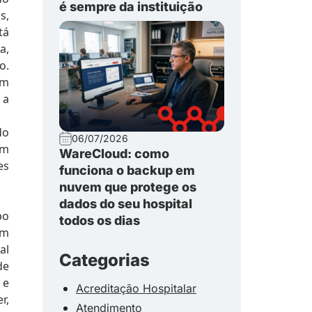
é sempre da instituição
s,
tá
a,
o.
om
 a
do
06/07/2026
em
WareCloud: como
es
funciona o backup em
nuvem que protege os
dados do seu hospital
po
todos os dias
um
al
Categorias
de
 e
Acreditação Hospitalar
r,
Atendimento