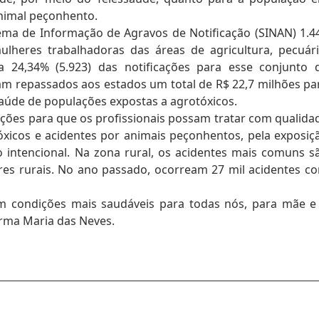
animal peçonhento.
tema de Informação de Agravos de Notificação (SINAN) 1.4
lheres trabalhadoras das áreas de agricultura, pecuári
ta 24,34% (5.923) das notificações para esse conjunto 
ram repassados aos estados um total de R$ 22,7 milhões pa
saúde de populações expostas a agrotóxicos.
ições para que os profissionais possam tratar com qualida
óxicos e acidentes por animais peçonhentos, pela exposiç
o intencional. Na zona rural, os acidentes mais comuns s
es rurais. No ano passado, ocorream 27 mil acidentes c
 condições mais saudáveis para todas nós, para mãe e
irma Maria das Neves.