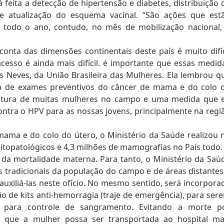
eita a detecção de hipertensão e diabetes, distribuição 
 e atualização do esquema vacinal. “São ações que est
 todo o ano, contudo, no mês de mobilização nacional,
conta das dimensões continentais deste país é muito difíc
esso é ainda mais difícil. é importante que essas medid
Neves, da União Brasileira das Mulheres. Ela lembrou q
a de exames preventivos do câncer de mama e do colo 
matura de muitas mulheres no campo e uma medida que 
ontra o HPV para as nossas jovens, principalmente na regi
ama e do colo do útero, o Ministério da Saúde realizou 
itopatológicos e 4,3 milhões de mamografias no País todo.
da mortalidade materna. Para tanto, o Ministério da Saú
s tradicionais da população do campo e de áreas distantes
uxiliá-las neste ofício. No mesmo sentido, será incorpora
ão de kits anti-hemorragia (traje de emergência), para ser
to para controle de sangramento. Evitando a morte p
 que a mulher possa ser transportada ao hospital ma