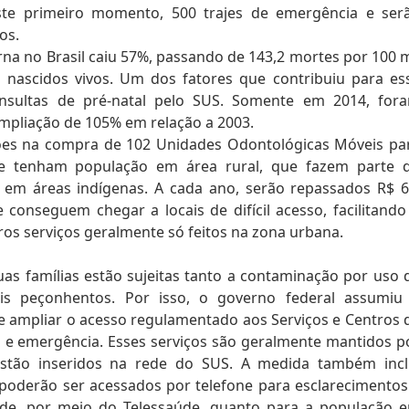
este primeiro momento, 500 trajes de emergência e ser
os.
na no Brasil caiu 57%, passando de 143,2 mortes por 100 m
l nascidos vivos. Um dos fatores que contribuiu para es
sultas de pré-natal pelo SUS. Somente em 2014, for
ampliação de 105% em relação a 2003.
hões na compra de 102 Unidades Odontológicas Móveis pa
que tenham população em área rural, que fazem parte 
 em áreas indígenas. A cada ano, serão repassados R$ 6
conseguem chegar a locais de difícil acesso, facilitando
os serviços geralmente só feitos na zona urbana.
as famílias estão sujeitas tanto a contaminação por uso 
s peçonhentos. Por isso, o governo federal assumiu
ampliar o acesso regulamentado aos Serviços e Centros 
a e emergência. Esses serviços são geralmente mantidos p
stão inseridos na rede do SUS. A medida também incl
 poderão ser acessados por telefone para esclarecimentos
aúde, por meio do Telessaúde, quanto para a população 