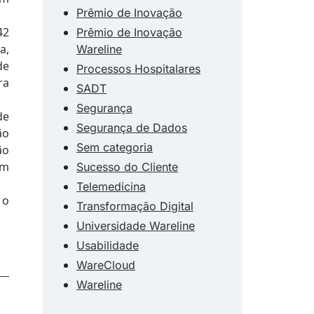
Prêmio de Inovação
42
Prêmio de Inovação
a,
Wareline
de
Processos Hospitalares
ra
SADT
Segurança
de
Segurança de Dados
ão
Sem categoria
ão
om
Sucesso do Cliente
Telemedicina
 o
Transformação Digital
Universidade Wareline
Usabilidade
WareCloud
Wareline