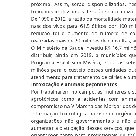
próximo. Assim, serão disponibilizados, n
treinados profissionais de saúde para utilizá-l
De 1990 a 2012, a razão da mortalidade mater
nascidos vivos para 61,5 óbitos por 100 mi
redução foi o aumento do número de con
realizadas mais de 20 milhões de consultas, 
O Ministério da Saúde investiu R$ 16,7 mil
distribuir, ainda em 2015, a municípios 
Programa Brasil Sem Miséria, e outras sete
milhões para o custeio dessas unidades que 
atendimento para tratamento de cáries e outr
Intoxicação e animais peçonhentos
Por trabalharem no campo, as mulheres e su
agrotóxicos como a acidentes com animai
compromisso na V Marcha das Margaridas de 
Informação Toxicológica na rede de urgênci
organizações não governamentais e não e
aumentar a divulgação desses serviços, que
orientações tanto para profissionais de s