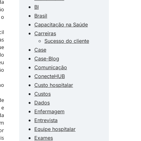
da
BI
ão
Brasil
 o
Capacitação na Saúde
il
Carreiras
as
Sucesso do cliente
ue
Case
do
Case-Blog
eu
Comunicação
ão
ConecteHUB
no
Custo hospitalar
Custos
de
Dados
 e
Enfermagem
da
Entrevista
em
Equipe hospitalar
or
is
Exames