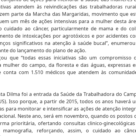
ativas atendem às reivindicações das trabalhadoras rurai
 fazem parte da Marcha das Margaridas, movimento que es
luem um mês de ações intensivas para a mulher desta áre
no cuidado ao câncer, particularmente de mama e do col
ento de intoxicações por agrotóxicos e por acidentes c
os significativos na atenção à saúde bucal”, enumerou
rante do lançamento do plano de ação.
rçou que “todas essas iniciativas são um compromisso 
da mulher do campo, da floresta e das águas, expressas 
e conta com 1.510 médicos que atendem às comunidad
ta Dilma foi a entrada da Saúde da Trabalhadora do Cam
S). Isso porque, a partir de 2015, todos os anos haverá 
s para monitorar e intensificar as ações de atenção integr
acional. Neste ano, será em novembro, quando os postos 
ma prioritária, ofertando consultas clinico-ginecológicas
 mamografia, reforçando, assim, o cuidado ao cânce