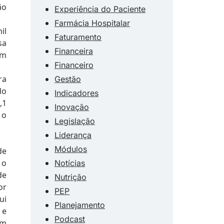
ão
Experiência do Paciente
Farmácia Hospitalar
il
Faturamento
sa
Financeira
am
Financeiro
ra
Gestão
do
Indicadores
,1
Inovação
 o
Legislação
Liderança
Módulos
de
 o
Notícias
de
Nutrição
or
PEP
ui
Planejamento
 e
Podcast
em