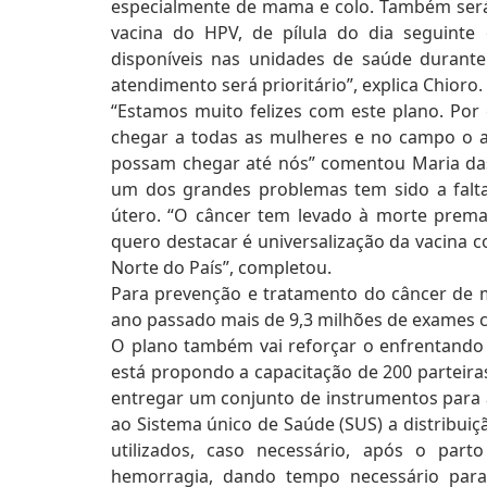
especialmente de mama e colo. Também será f
vacina do HPV, de pílula do dia seguinte
disponíveis nas unidades de saúde durante
atendimento será prioritário”, explica Chioro.
“Estamos muito felizes com este plano. Por 
chegar a todas as mulheres e no campo o ac
possam chegar até nós” comentou Maria das 
um dos grandes problemas tem sido a falt
útero. “O câncer tem levado à morte pre
quero destacar é universalização da vacina c
Norte do País”, completou.
Para prevenção e tratamento do câncer de m
ano passado mais de 9,3 milhões de exames c
O plano também vai reforçar o enfrentando 
está propondo a capacitação de 200 parteira
entregar um conjunto de instrumentos para a
ao Sistema único de Saúde (SUS) a distribuiç
utilizados, caso necessário, após o par
hemorragia, dando tempo necessário para