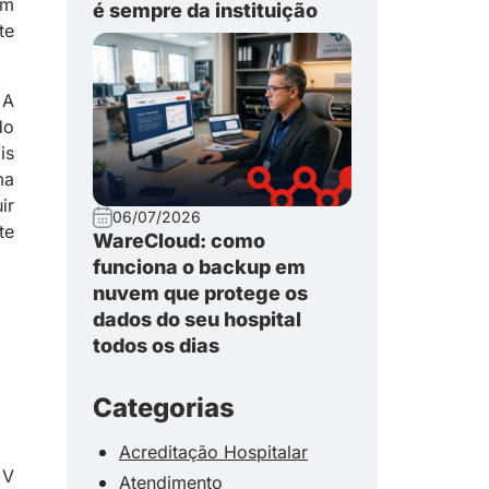
em
é sempre da instituição
te
 A
do
is
ma
ir
06/07/2026
te
WareCloud: como
funciona o backup em
nuvem que protege os
dados do seu hospital
todos os dias
Categorias
Acreditação Hospitalar
 V
Atendimento