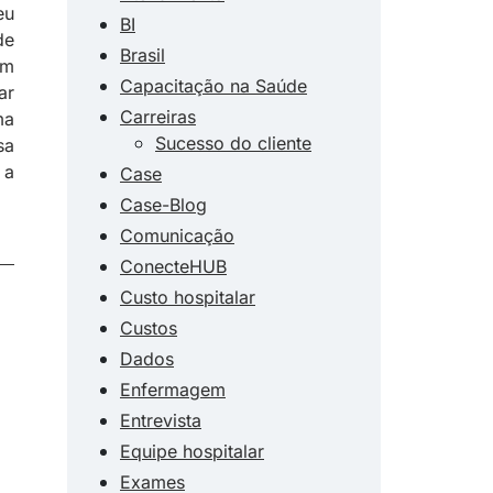
eu
BI
de
Brasil
um
Capacitação na Saúde
ar
Carreiras
ma
Sucesso do cliente
sa
 a
Case
Case-Blog
Comunicação
ConecteHUB
Custo hospitalar
Custos
Dados
Enfermagem
Entrevista
Equipe hospitalar
Exames