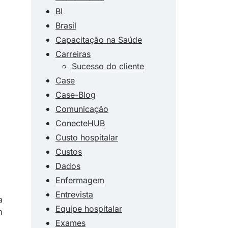
BI
Brasil
Capacitação na Saúde
Carreiras
Sucesso do cliente
Case
Case-Blog
Comunicação
ConecteHUB
Custo hospitalar
Custos
Dados
Enfermagem
Entrevista
a
Equipe hospitalar
m
Exames