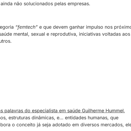
 ainda não solucionados pelas empresas.
tegoria
“femtech”
e que devem ganhar impulso nos próxim
úde mental, sexual e reprodutiva, iniciativas voltadas aos
utros.
as palavras do especialista em saúde Guilherme Hummel
,
ssos, estruturas dinâmicas, e… entidades humanas, que
mbora o conceito já seja adotado em diversos mercados, el