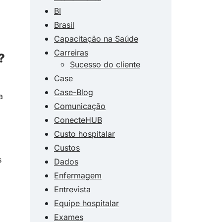
BI
Brasil
Capacitação na Saúde
Carreiras
?
Sucesso do cliente
Case
Case-Blog
a
Comunicação
ConecteHUB
Custo hospitalar
Custos
s
Dados
Enfermagem
Entrevista
Equipe hospitalar
Exames