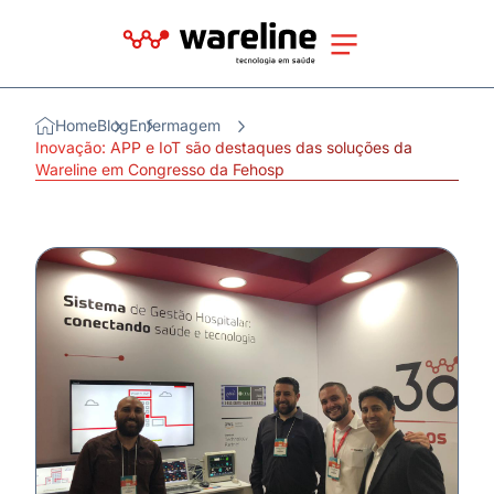
Home
Blog
Enfermagem
Inovação: APP e IoT são destaques das soluções da
Wareline em Congresso da Fehosp