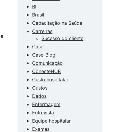
BI
Brasil
Capacitação na Saúde
Carreiras
se
Sucesso do cliente
Case
Case-Blog
Comunicação
ConecteHUB
Custo hospitalar
Custos
Dados
Enfermagem
Entrevista
Equipe hospitalar
Exames