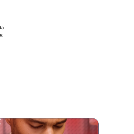
da
ha