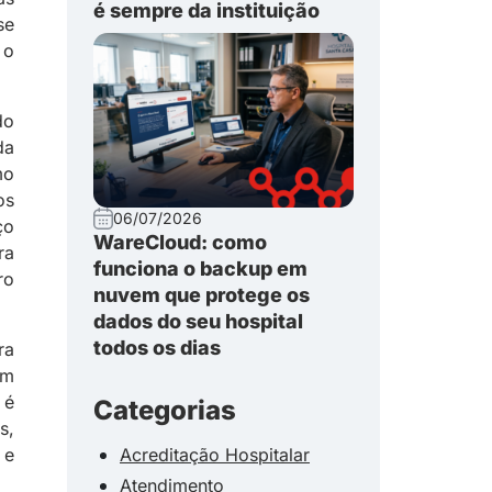
é sempre da instituição
se
 o
do
da
mo
os
06/07/2026
ço
WareCloud: como
ra
funciona o backup em
ro
nuvem que protege os
dados do seu hospital
todos os dias
ra
um
 é
Categorias
s,
 e
Acreditação Hospitalar
Atendimento