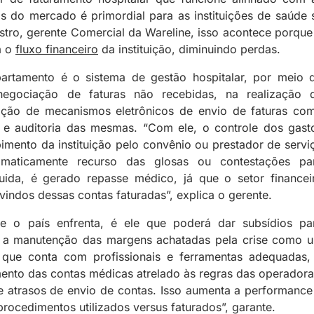
 do mercado é primordial para as instituições de saúde 
tro, gerente Comercial da Wareline, isso acontece porque
a o
fluxo financeiro
da instituição, diminuindo perdas.
artamento é o sistema de gestão hospitalar, por meio 
egociação de faturas não recebidas, na realização 
doção de mecanismos eletrônicos de envio de faturas co
 e auditoria das mesmas. “Com ele, o controle dos gast
imento da instituição pelo convênio ou prestador de servi
tomaticamente recurso das glosas ou contestações pa
uida, é gerado repasse médico, já que o setor financei
ndos dessas contas faturadas”, explica o gerente.
e o país enfrenta, é ele que poderá dar subsídios pa
a a manutenção das margens achatadas pela crise como 
que conta com profissionais e ferramentas adequadas,
ento das contas médicas atrelado às regras das operadora
 e atrasos de envio de contas. Isso aumenta a performance
 procedimentos utilizados versus faturados”, garante.