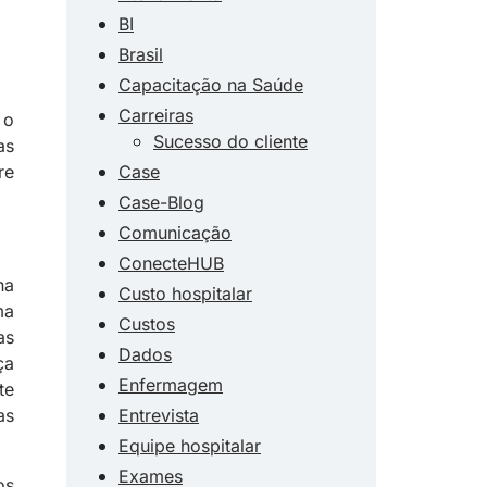
BI
Brasil
Capacitação na Saúde
Carreiras
 o
Sucesso do cliente
as
re
Case
Case-Blog
Comunicação
ConecteHUB
na
Custo hospitalar
ma
Custos
as
Dados
ça
Enfermagem
te
as
Entrevista
Equipe hospitalar
Exames
os