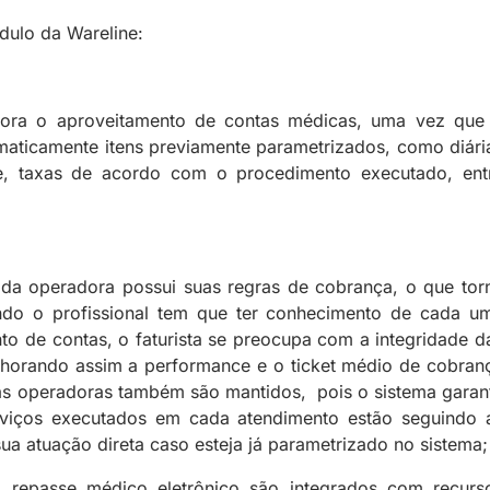
ulo da Wareline:
hora o aproveitamento de contas médicas, uma vez que
maticamente itens previamente parametrizados, como diári
, taxas de acordo com o procedimento executado, ent
ada operadora possui suas regras de cobrança, o que tor
ando o profissional tem que ter conhecimento de cada u
to de contas, o faturista se preocupa com a integridade d
horando assim a performance e o ticket médio de cobran
 as operadoras também são mantidos, pois o sistema garan
rviços executados em cada atendimento estão seguindo 
ua atuação direta caso esteja já parametrizado no sistema;
, repasse médico eletrônico são integrados com recurs