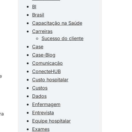
BI
Brasil
Capacitação na Saúde
Carreiras
Sucesso do cliente
Case
Case-Blog
Comunicação
ConecteHUB
e
Custo hospitalar
Custos
Dados
Enfermagem
Entrevista
ra
Equipe hospitalar
Exames