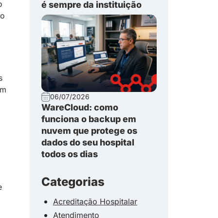
o
é sempre da instituição
io
s
êm
06/07/2026
WareCloud: como
funciona o backup em
nuvem que protege os
dados do seu hospital
todos os dias
Categorias
e
Acreditação Hospitalar
Atendimento