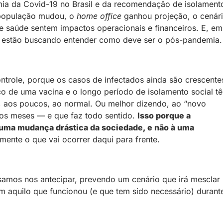
ia da Covid-19 no Brasil e da recomendação de isolament
 população mudou, o
home office
ganhou projeção, o cenár
de saúde sentem impactos operacionais e financeiros. E, em
 já estão buscando entender como deve ser o pós-pandemia.
ntrole, porque os casos de infectados ainda são crescente
o de uma vacina e o longo período de isolamento social t
o, aos poucos, ao normal. Ou melhor dizendo, ao “novo
mos meses — e que faz todo sentido.
Isso porque a
 uma mudança drástica da sociedade, e não à uma
ente o que vai ocorrer daqui para frente.
amos nos antecipar, prevendo um cenário que irá mesclar
m aquilo que funcionou (e que tem sido necessário) durant