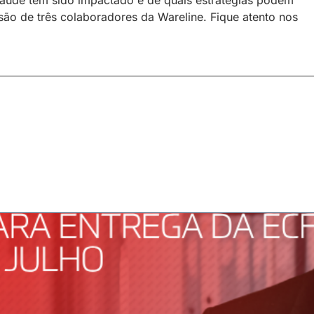
saúde tem sido impactado e de quais estratégias podem
isão de três colaboradores da Wareline. Fique atento nos